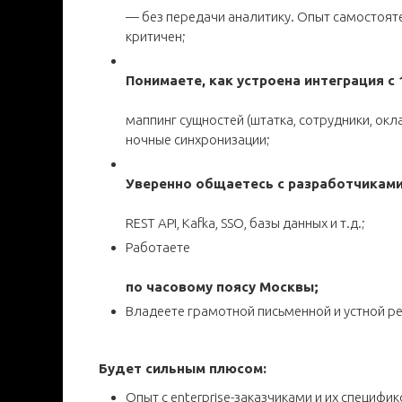
— без передачи аналитику. Опыт самостоя
критичен;
Понимаете, как устроена интеграция с 
маппинг сущностей (штатка, сотрудники, окл
ночные синхронизации;
Уверенно общаетесь с разработчиками 
REST API, Kafka, SSO, базы данных и т.д.;
Работаете
по часовому поясу Москвы;
Владеете грамотной письменной и устной р
Будет сильным плюсом:
Опыт с enterprise-заказчиками и их специфико