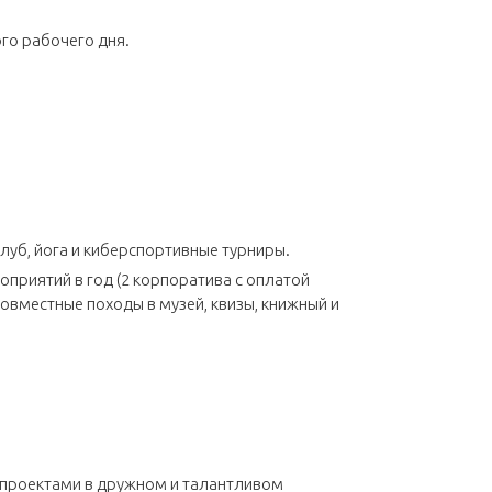
ого рабочего дня.
луб, йога и киберспортивные турниры.
оприятий в год (2 корпоратива с оплатой
совместные походы в музей, квизы, книжный и
 проектами в дружном и талантливом