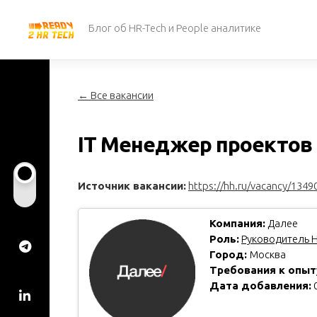
Перейти
к
Блог об HR-Tech и People аналитике
содержанию
← Все вакансии
IT Менеджер проектов |
Источник вакансии:
https://hh.ru/vacancy/1349
Компания:
Далее
Роль:
Руководитель H
Город:
Москва
Требования к опыт
Дата добавления:
0