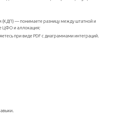
 (КДП) — понимаете разницу между штатной и
ое ЦФО и аллокация;
ряетесь при виде PDF с диаграммами интеграций.
навыки.