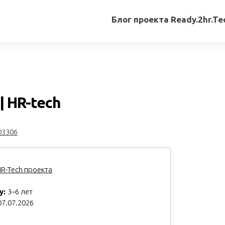
Блог проекта Ready.2hr.Te
Все
записи
Переводы
статей
 HR-tech
Авторские
материалы
03306
Книги
R-Tech проекта
у:
3–6 лет
7.07.2026