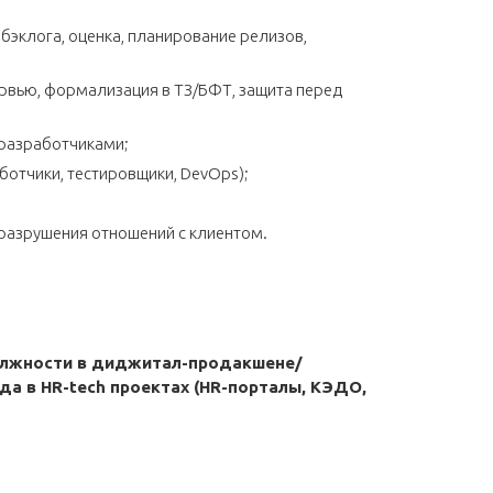
 бэклога, оценка, планирование релизов,
рвью, формализация в ТЗ/БФТ, защита перед
 разработчиками;
ботчики, тестировщики, DevOps);
з разрушения отношений с клиентом.
олжности в диджитал-продакшене/
года в HR-tech проектах (HR-порталы, КЭДО,