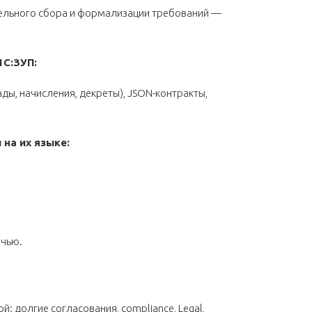
тельного сбора и формализации требований —
1С:ЗУП:
ады, начисления, декреты), JSON-контракты,
на их языке:
ечью.
й: долгие согласования, compliance, Legal,