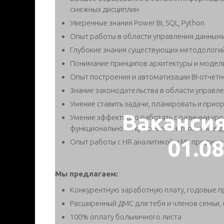
смежных дисциплин
Уверенные знания Power BI, SQL, Python
Опыт работы в области управления данными
Глубокие знания существующих методологий
Понимание принципов архитектуры и модел
Опыт построения и автоматизации BI-отчетн
Знание законодательства в области управ
Умение ставить задачи, планировать и прио
Ваканси
Умение эффективно работать с разными уро
функциональной и кросс-сегментной команд
01.0
Опыт работы с HR аналитикой и ML продукт
Мы предлагаем:
Конкурентную заработную плату, годовые 
Расширенный ДМС для тебя и членов семьи, 
100% оплату больничного листа