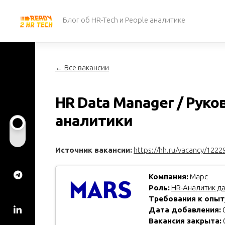
Перейти
к
Блог об HR-Tech и People аналитике
содержанию
← Все вакансии
HR Data Manager / Рук
аналитики
Источник вакансии:
https://hh.ru/vacancy/1222
Компания:
Марс
Роль:
HR-Аналитик д
Требования к опыт
Дата добавления:
0
Вакансия закрыта: