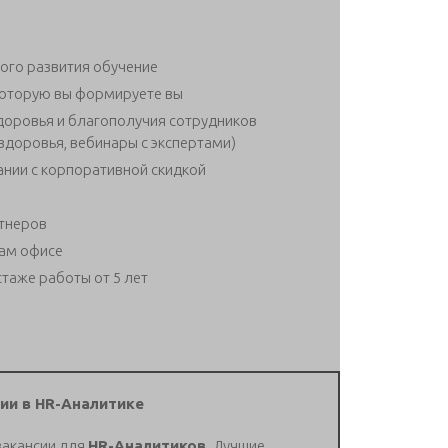
ого развития обучение
которую вы формируете вы
оровья и благополучия сотрудников
здоровья, вебинары с экспертами)
нии с корпоративной скидкой
ртнеров
ам офисе
таже работы от 5 лет
ии в HR-Аналитике
вакансии для
HR-Аналитиков.
Лучшие