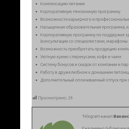
Компенсацию питания
Корпоративную пенсионную программу
Возможности карьерного и профессиональн
Насыщенная образовательная программа, 
Корпоративную программу по поддержке зд
(консультации со специалистами, марафоны 
Возможность приобретать продукцию компа
Уютную кухню с перекусами, кофе и чаем
Систему бонусов и скидок от компании и па
Работу в дружелюбном к домашним питомц
Дополнительный оплачиваемый отпуск при с
Просмотрено:
29
Telegram-канал
Ваканс
Ежедневно публикуем 