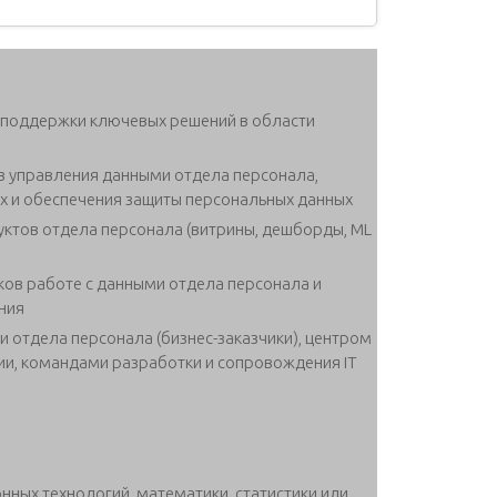
 поддержки ключевых решений в области
в управления данными отдела персонала,
х и обеспечения защиты персональных данных
ктов отдела персонала (витрины, дешборды, ML
ков работе с данными отдела персонала и
ния
отдела персонала (бизнес-заказчики), центром
и, командами разработки и сопровождения IT
ных технологий, математики, статистики или