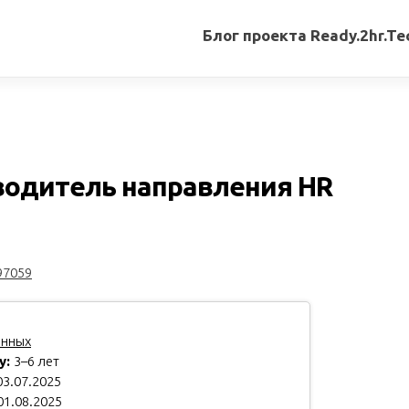
Блог проекта Ready.2hr.Te
Все
записи
Переводы
статей
оводитель направления HR
Авторские
материалы
Книги
97059
анных
у:
3–6 лет
3.07.2025
01.08.2025