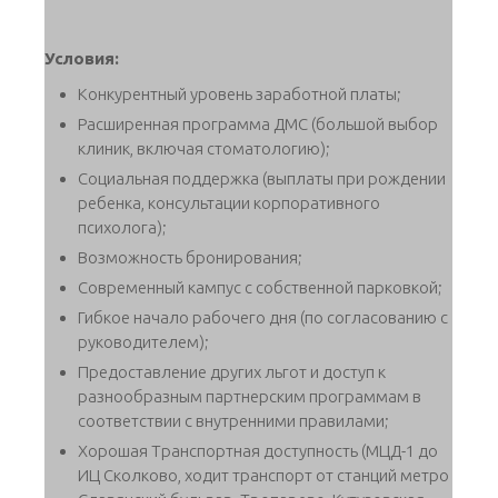
Условия:
Конкурентный уровень заработной платы;
Расширенная программа ДМС (большой выбор
клиник, включая стоматологию);
Социальная поддержка (выплаты при рождении
ребенка, консультации корпоративного
психолога);
Возможность бронирования;
Современный кампус с собственной парковкой;
Гибкое начало рабочего дня (по согласованию с
руководителем);
Предоставление других льгот и доступ к
разнообразным партнерским программам в
соответствии с внутренними правилами;
Хорошая Транспортная доступность (МЦД-1 до
ИЦ Сколково, ходит транспорт от станций метро