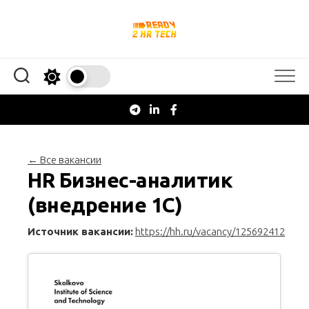
Перейти
к
содержанию
← Все вакансии
HR Бизнес-аналитик
(внедрение 1С)
Источник вакансии:
https://hh.ru/vacancy/125692412