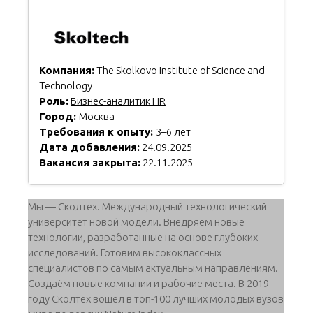
Компания:
The Skolkovo Institute of Science and
Technology
Роль:
Бизнес-аналитик HR
Город:
Москва
Требования к опыту:
3–6 лет
Дата добавления:
24.09.2025
Вакансия закрыта:
22.11.2025
Мы — Сколтех. Международный технологический
университет новой модели. Внедряем новые
технологии, разработанные на основе глубоких
исследований. Готовим высококлассных
специалистов по самым актуальным направлениям.
Создаём новые компании и рабочие места. В 2019
году Сколтех вошел в топ-100 лучших молодых вузов