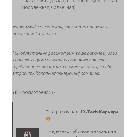
Славянский бульвар, Тропарево, Кутузовская,
Молодежная, Солнечная).
Уважаемый соискатель, спасибо за интерес к
вакансиям Сколтеха.
Мы обязательно рассмотрим ваше резюме и, если
квалификация и пожелания соответствуют
требованиям вакансии, свяжемся с вами, чтобы
запросить дополнительную информацию.
Просмотрено:
32
Telegram-канал
HR-Tech.Карьера
Ежедневно публикуем вакансии в