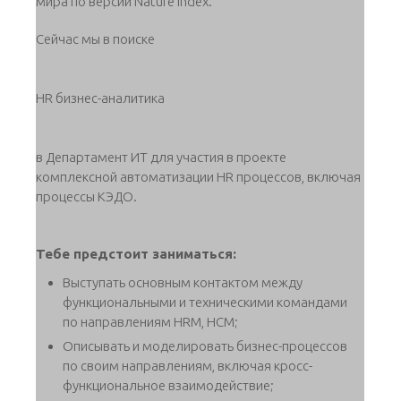
мира по версии Nature Index.
Сейчас мы в поиске
HR бизнес-аналитика
в Департамент ИТ для участия в проекте
комплексной автоматизации HR процессов, включая
процессы КЭДО.
Тебе предстоит заниматься:
Выступать основным контактом между
функциональными и техническими командами
по направлениям HRM, HCM;
Описывать и моделировать бизнес-процессов
по своим направлениям, включая кросс-
функциональное взаимодействие;