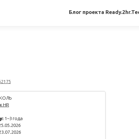
Блог проекта Ready.2hr.Te
Все
записи
Переводы
статей
Авторские
материалы
52175
Книги
КОЛЬ
к HR
у:
1–3 года
5.05.2026
23.07.2026