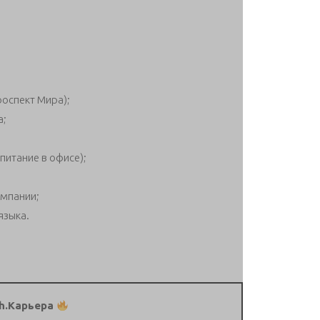
роспект Мира);
а;
питание в офисе);
омпании;
языка.
h.Карьера