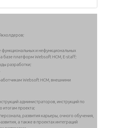
ейкхолдеров;
 функциональных и нефункциональных
а базе платформ Websoft HCM, E-staff;
нды разработки;
;
работчикам Websoft HCM, внешними
нструкций администраторов, инструкций по
о итогам проекта;
персонала, развития карьеры, очного обучения,
азвития, а также в проектах интеграций