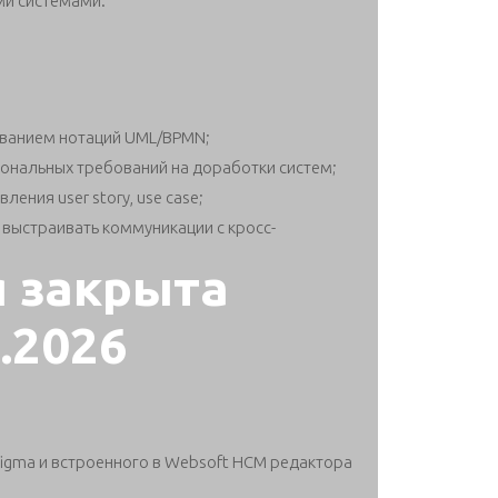
ми системами.
ованием нотаций UML/BPMN;
ональных требований на доработки систем;
ления user story, use case;
 выстраивать коммуникации с кросс-
я закрыта
7.2026
igma и встроенного в Websoft HCM редактора