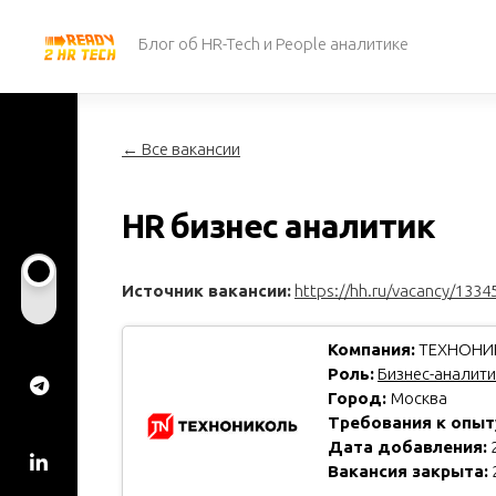
Перейти
к
Блог об HR-Tech и People аналитике
содержанию
← Все вакансии
HR бизнес аналитик
Источник вакансии:
https://hh.ru/vacancy/1334
Компания:
ТЕХНОНИ
Роль:
Бизнес-аналити
Город:
Москва
Требования к опыт
Дата добавления:
2
Вакансия закрыта: