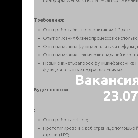
платформ Websoft HCM и E-staff со смежны
Требования:
Опыт работы бизнес аналитиком 1-3 лет;
Опыт описания бизнес процессов с использ
Опыт написания функциональных и нефункци
Опыт написания технических заданий и состав
Навык снимать запрос с функции/заказчика и
функциональными подразделениями.
Ваканси
Будет плюсом
23.0
:
Опыт работы с figma;
Прототипирование веб страниц с помощью f
страниц LPE;