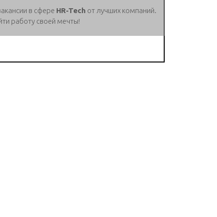
вакансии в сфере
HR-Tech
от лучших компаний.
йти работу своей мечты!