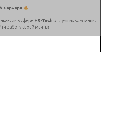
h.Карьера
вакансии в сфере
HR-Tech
от лучших компаний.
йти работу своей мечты!