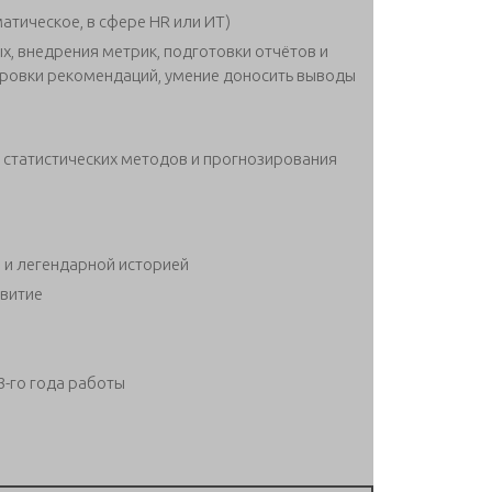
тическое, в сфере HR или ИТ)
х, внедрения метрик, подготовки отчётов и
ировки рекомендаций, умение доносить выводы
 статистических методов и прогнозирования
 и легендарной историей
звитие
3-го года работы