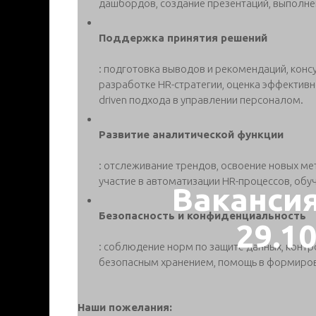
дашбордов, создание презентаций, выполнен
Поддержка принятия решений
: подготовка выводов и рекомендаций, консу
разработке HR-стратегии, оценка эффективн
driven подхода в управлении персоналом.
Развитие аналитической функции
: отслеживание трендов, освоение новых м
участие в автоматизации HR-процессов, об
Ваканси
Безопасность и конфиденциальность
29.1
: соблюдение норм по защите данных, контр
безопасным хранением, помощь в формиров
Наши пожелания: