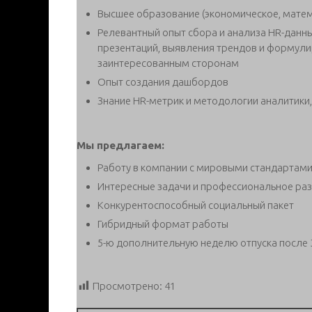
Высшее образование (экономическое, матема
Релевантный опыт сбора и анализа HR-данны
презентаций, выявления трендов и формул
заинтересованным сторонам
Опыт создания дашбордов
Знание HR-метрик и методологии аналитики,
Мы предлагаем:
Работу в компании с мировыми стандартами
Интересные задачи и профессиональное ра
Конкурентоспособный социальный пакет
Гибридный формат работы
5-ю дополнительную неделю отпуска после 
Просмотрено:
41