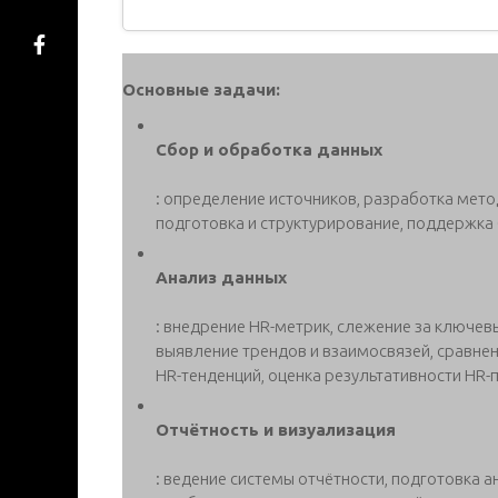
Основные задачи:
Сбор и обработка данных
: определение источников, разработка мето
подготовка и структурирование, поддержка 
Анализ данных
: внедрение HR-метрик, слежение за ключев
выявление трендов и взаимосвязей, сравне
HR-тенденций, оценка результативности HR
Отчётность и визуализация
: ведение системы отчётности, подготовка 