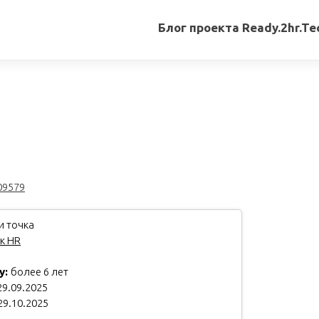
Блог проекта Ready.2hr.Te
Все
записи
Переводы
статей
Авторские
материалы
09579
Книги
и точка
к HR
у:
более 6 лет
9.09.2025
29.10.2025