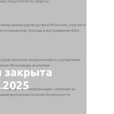
ие спецотчётов по запросу.
льтирование руководства и HR-коллег, участие в
ости инициатив, помощь в выстраивании data-
етодов, внесение предложений по улучшениям,
учение HR-команды аналитике
я закрыта
0.2025
оль доступа к HR-информации, слежение за
ании внутренних политик безопасности.