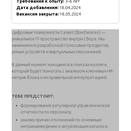
Требования к опыту:
3–6 лет
Дата добавления:
18.04.2024
Вакансия закрыта:
18.05.2024
Цифровые поверхности Салют (SberDevices) —
уникальное IT-пространство внутри Сбера. Мы
занимаемся разработкой голосовых продуктов,
умных устройств и виртуальных персонажей.
В данный момент находимся в поисках коллеги,
который будет помогать с анализом ключевых HR-
метрик блока и их правильной интерпретацией.
ТЕБЕ ПРЕДСТОИТ:
формирование регулярной управленческой
отчетности по персоналу
анализ причин отклонений по основным
метрикамведение и актуализация каталога