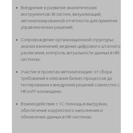
Внедрение и развитие аналитических
инструментов: BI-систем, визуализаций,
автоматизированной отчётности для принятия
управленческих решений;
Сопровождение организационной структуры:
анализ изменений, ведение цифрового штатного
расписания, контроль актуальности данных в HR-
системах;
Участие в проектах автоматизации: от сбора
требований и описания бизнес-процессов до
тестирования и внедрения решений совместно с
HR и ИТ-командами.
Взаимодействие с 1С: помощь в выгрузках,
обеспечение корректного наполнения и
обновления данных в HR-системах.