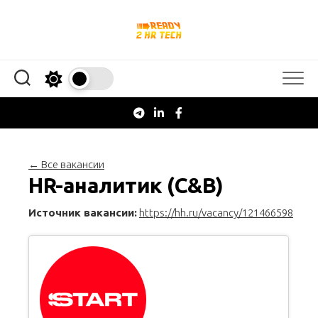
Перейти
к
содержанию
← Все вакансии
HR-аналитик (C&B)
Источник вакансии:
https://hh.ru/vacancy/121466598