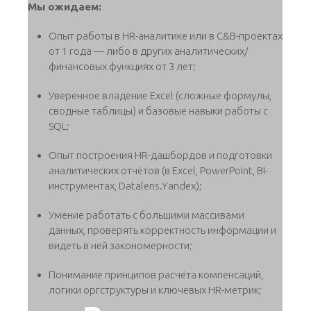
Мы ожидаем:
Опыт работы в HR-аналитике или в C&B-проектах
от 1 года — либо в других аналитических/
финансовых функциях от 3 лет;
Уверенное владение Excel (сложные формулы,
сводные таблицы) и базовые навыки работы с
SQL;
Опыт построения HR-дашбордов и подготовки
аналитических отчётов (в Excel, PowerPoint, BI-
инструментах, Datalens.Yandex);
Умение работать с большими массивами
данных, проверять корректность информации и
видеть в ней закономерности;
Понимание принципов расчёта компенсаций,
логики оргструктуры и ключевых HR-метрик;