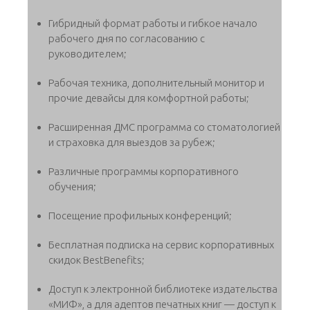
Гибридный формат работы и гибкое начало
рабочего дня по согласованию с
руководителем;
Рабочая техника, дополнительный монитор и
прочие девайсы для комфортной работы;
Расширенная ДМС программа со стоматологией
и страховка для выездов за рубеж;
Различные программы корпоративного
обучения;
Посещение профильных конференций;
Бесплатная подписка на сервис корпоративных
скидок BestBenefits;
Доступ к электронной библиотеке издательства
«МИФ», а для адептов печатных книг — доступ к