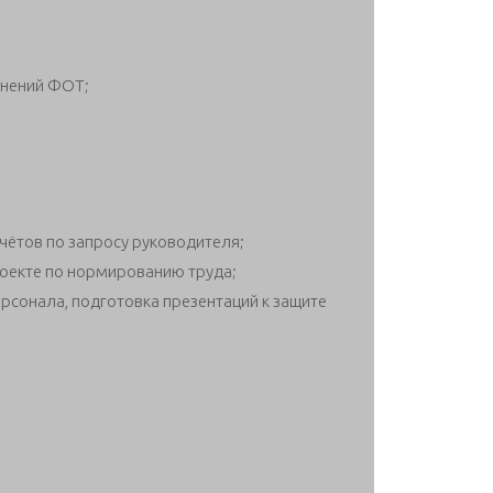
онений ФОТ;
чётов по запросу руководителя;
роекте по нормированию труда;
рсонала, подготовка презентаций к защите