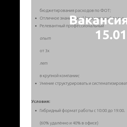
бюджетирования расходов по ФОТ;
Ваканси
Отличное знание Excel (продвинутый пользов
Релевантный профессиональный
15.0
опыт
от 3х
лет
в крупной компании;
Умение структурировать и систематизироват
Условия:
Гибридный формат работы с 10:00 до 19:00.
(60% удалённо и 40% в офисе)