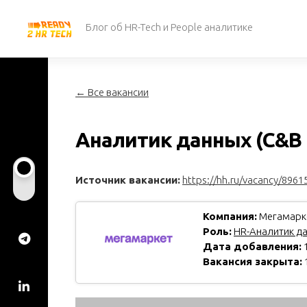
Перейти
к
Блог об HR-Tech и People аналитике
содержанию
← Все вакансии
Аналитик данных (C&B 
Источник вакансии:
https://hh.ru/vacancy/8961
Компания:
Мегамарк
Роль:
HR-Аналитик д
Дата добавления:
1
Вакансия закрыта: