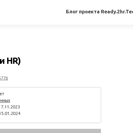
Блог проекта Ready.2hr.Te
Все
записи
Переводы
статей
и HR)
Авторские
материалы
5776
Книги
ет
анных
7.11.2023
15.01.2024