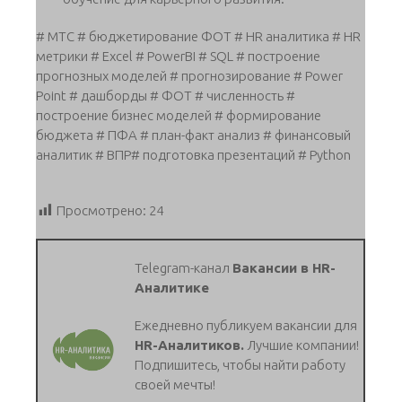
# МТС # бюджетирование ФОТ # HR аналитика # HR
метрики # Excel # PowerBI # SQL # построение
прогнозных моделей # прогнозирование # Power
Point # дашборды # ФОТ # численность #
построение бизнес моделей # формирование
бюджета # ПФА # план-факт анализ # финансовый
аналитик # ВПР# подготовка презентаций # Python
Просмотрено:
24
Telegram-канал
Вакансии в HR-
Аналитике
Ежедневно публикуем вакансии для
HR-Аналитиков.
Лучшие компании!
Подпишитесь, чтобы найти работу
своей мечты!