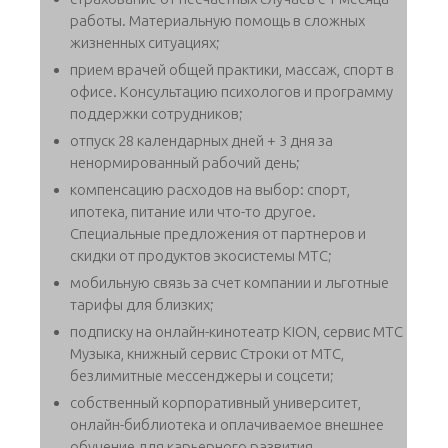
работы. Материальную помощь в сложных
жизненных ситуациях;
прием врачей общей практики, массаж, спорт в
офисе. Консультацию психологов и программу
поддержки сотрудников;
отпуск 28 календарных дней + 3 дня за
ненормированный рабочий день;
компенсацию расходов на выбор: спорт,
ипотека, питание или что-то другое.
Специальные предложения от партнеров и
скидки от продуктов экосистемы МТС;
мобильную связь за счет компании и льготные
тарифы для близких;
подписку на онлайн-кинотеатр KION, сервис МТС
Музыка, книжный сервис Строки от МТС,
безлимитные мессенджеры и соцсети;
собственный корпоративный университет,
онлайн-библиотека и оплачиваемое внешнее
обучение для карьерного развития.