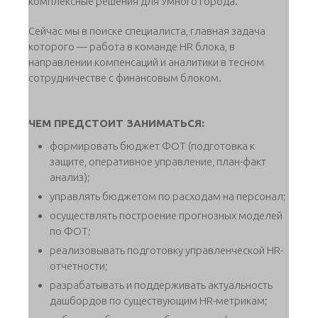
комплексные решения для Умного города.
Сейчас мы в поиске специалиста, главная задача
которого — работа в команде HR блока, в
направлении компенсаций и аналитики в тесном
сотрудничестве с финансовым блоком.
ЧЕМ ПРЕДСТОИТ ЗАНИМАТЬСЯ:
формировать бюджет ФОТ (подготовка к
защите, оперативное управление, план-факт
анализ);
управлять бюджетом по расходам на персонал;
осуществлять построение прогнозных моделей
по ФОТ;
реализовывать подготовку управленческой HR-
отчетности;
разрабатывать и поддерживать актуальность
дашбордов по существующим HR-метрикам;