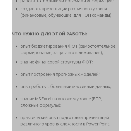
работать с большими объемами информации;
создавать презентации различного уровня
(финансовые, обучающие, для ТОП команды).
ЧТО НУЖНО ДЛЯ ЭТОЙ РАБОТЫ:
опыт бюджетирования ФОТ (самостоятельное
формирование, защита и отслеживание);
знание финансовой структуры ФОТ;
опыт построения прогнозных моделей;
опыт работы с большими массивами данных;
знание MS Excel на высоком уровне (ВПР,
сложные формулы);
практический опыт подготовки презентаций
различного уровня сложности в Power Point;