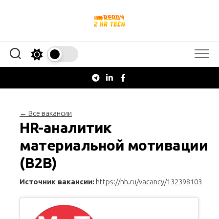
Перейти
к
содержанию
← Все вакансии
HR-аналитик
материальной мотивации
(В2В)
Источник вакансии:
https://hh.ru/vacancy/132398103