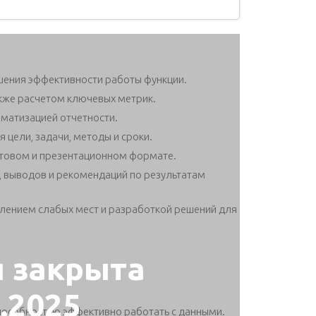
шения эффективности работы функции.
акже расчетом ключевых метрик.
оматизацией отчетности.
 цели, задачи, методы и сроки.
стовом и презентационном формате.
 выводов и рекомендаций по результатам
лением слабых мест и разработкой решений для
я закрыта
1.2025
пособностью эффективно работать с данными.