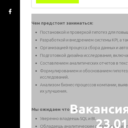
Чем предстоит заниматься:
Постановкой и проверкой гипотез для повы
Разработкой и внедрением системы KPI, а т
Организацией процесса сбора данных и авт
Подготовкой дизайна исследования, включая
Составлением аналитических отчетов в тек
Формулированием и обоснованием гипотез,
исследований.
Анализом бизнес-процессов компании, выяв
их улучшения.
Ваканси
Мы ожидаем что ты:
Уверенно владеешь SQL и BI.
23.0
Обладаешь аналитическим складом ума и с