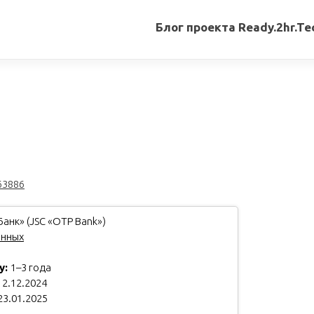
Блог проекта Ready.2hr.Te
Все
записи
Переводы
статей
Авторские
материалы
63886
Книги
анк» (JSC «OTP Bank»)
анных
у:
1–3 года
2.12.2024
23.01.2025