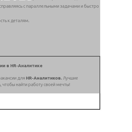
 справляясь с параллельными задачами и быстро
сть к деталям.
ии в HR-Аналитике
вакансии для
HR-Аналитиков.
Лучшие
, чтобы найти работу своей мечты!