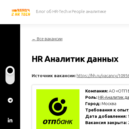
Перейти
к
Блог об HR-Tech и People аналитике
содержанию
← Все вакансии
HR Аналитик данных
Источник вакансии:
https://hh.ru/vacancy/1095
Компания:
АО «ОТП Б
Роль:
HR-Аналитик д
Город:
Москва
Требования к опыт
Дата добавления:
1
Вакансия закрыта: