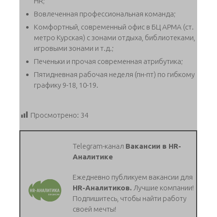
HR;
Вовлеченная профессиональная команда;
Комфортный, современный офис в БЦ АРМА (ст.
метро Курская) с зонами отдыха, библиотеками,
игровыми зонами и т.д.;
Печеньки и прочая современная атрибутика;
Пятидневная рабочая неделя (пн-пт) по гибкому
графику 9-18, 10-19.
Просмотрено:
34
Telegram-канал
Вакансии в HR-
Аналитике
Ежедневно публикуем вакансии для
HR-Аналитиков.
Лучшие компании!
Подпишитесь, чтобы найти работу
своей мечты!