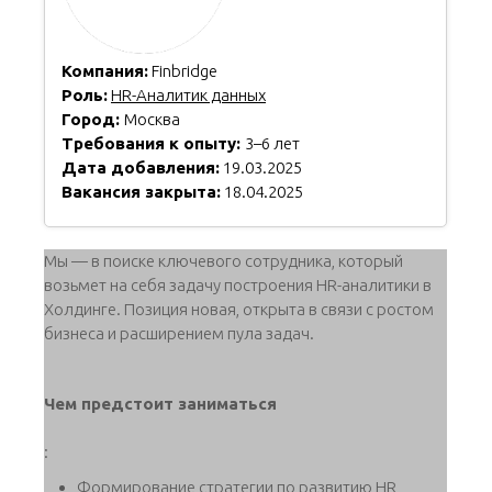
Компания:
Finbridge
Роль:
HR-Аналитик данных
Город:
Москва
Требования к опыту:
3–6 лет
Дата добавления:
19.03.2025
Вакансия закрыта:
18.04.2025
Мы — в поиске ключевого сотрудника, который
возьмет на себя задачу построения HR-аналитики в
Холдинге. Позиция новая, открыта в связи с ростом
бизнеса и расширением пула задач.
Чем предстоит заниматься
:
Формирование стратегии по развитию HR