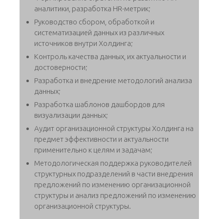
аналитики, разработка HR-метрик;
Руководство сбором, обработкой и
систематизацией данных из различных
источников внутри Холдинга;
Контроль качества данных, их актуальности и
достоверности;
Разработка и внедрение методологий анализа
данных;
Разработка шаблонов дашбордов для
визуализации данных;
Аудит организационной структуры Холдинга на
предмет эффективности и актуальности
применительно к целям и задачам;
Методологическая поддержка руководителей
структурных подразделений в части внедрения
предложений по изменению организационной
структуры и анализ предложений по изменению
организационной структуры.