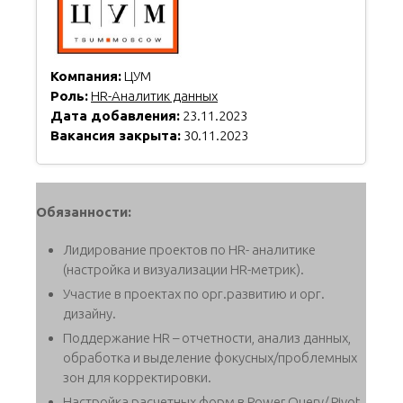
Компания:
ЦУМ
Роль:
HR-Аналитик данных
Дата добавления:
23.11.2023
Вакансия закрыта:
30.11.2023
Обязанности:
Лидирование проектов по HR- аналитике
(настройка и визуализации HR-метрик).
Участие в проектах по орг.развитию и орг.
дизайну.
Поддержание HR – отчетности, анализ данных,
обработка и выделение фокусных/проблемных
зон для корректировки.
Настройка расчетных форм в Power Query/ Pivot.