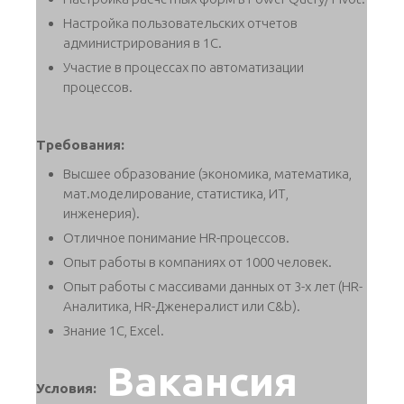
Настройка пользовательских отчетов
администрирования в 1С.
Участие в процессах по автоматизации
процессов.
Требования:
Высшее образование (экономика, математика,
мат.моделирование, статистика, ИТ,
инженерия).
Отличное понимание HR-процессов.
Опыт работы в компаниях от 1000 человек.
Опыт работы с массивами данных от 3-х лет (HR-
Аналитика, HR-Дженералист или C&b).
Знание 1С, Excel.
Вакансия
Условия: