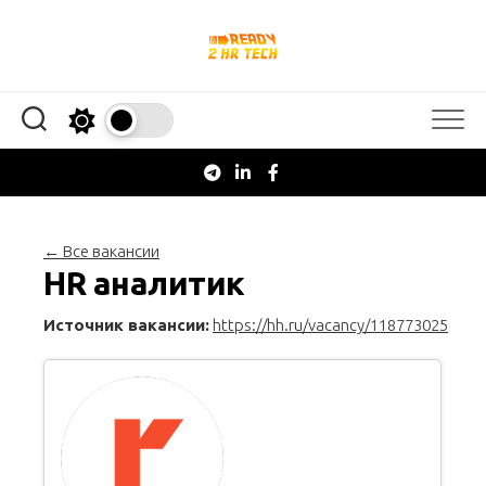
Перейти
к
содержанию
← Все вакансии
HR аналитик
Источник вакансии:
https://hh.ru/vacancy/118773025