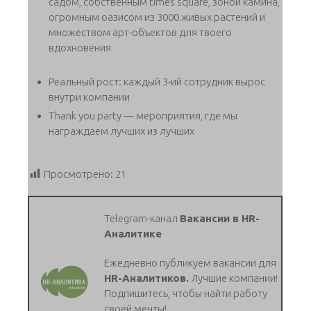
садом, собственным times square, зоной камина,
огромным оазисом из 3000 живых растений и
множеством арт-объектов для твоего
вдохновения
Реальный рост: каждый 3-ий сотрудник вырос
внутри компании
Thank you party — мероприятия, где мы
награждаем лучших из лучших
Просмотрено:
21
Telegram-канал
Вакансии в HR-
Аналитике
Ежедневно публикуем вакансии для
HR-Аналитиков.
Лучшие компании!
Подпишитесь, чтобы найти работу
своей мечты!