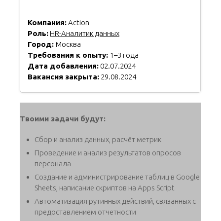
Компания:
Action
Роль:
HR-Аналитик данных
Город:
Москва
Требования к опыту:
1–3 года
Дата добавления:
02.07.2024
Вакансия закрыта:
29.08.2024
Твоими задачи будут:
Сбор и анализ данных, расчёт метрик
Проведение и анализ результатов опросов
персонала
Создание и администрирование таблиц в Google
Sheets, написание скриптов на Apps Script
Автоматизация рутинных действий, связанных с
предоставлением отчетности