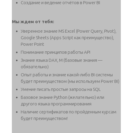
Создание и ведение отчётов в Power BI
Мы ждем от тебя:
Уверенное знание MS Excel (Power Query, Pivot),
Google Sheets (Apps Script как преимущество),
Power Point
Понимание принципов работы API
Знание языка DAX, M (базовые знания —
обязательно)
Опыт работы и знание какой-либо BI системы
будет преимуществом (мы используем Power BI)
Умение писать простые запросы на SQL
Базовое знание Python (желательно) или
другого языка программирования
Наличие сертификатов по пройденным курсам
будет преимуществом!