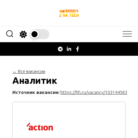
Перейти
к
содержанию
← Все вакансии
Аналитик
Источник вакансии:
https://hh.ru/vacancy/103144583