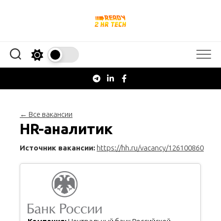
Перейти
к
содержанию
← Все вакансии
HR-аналитик
Источник вакансии:
https://hh.ru/vacancy/126100860