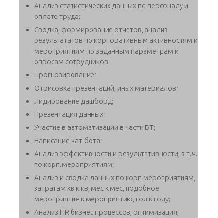
Анализ статистических данных по персоналу и
оплате труда;
Сводка, формирование отчетов, анализ
результататов по корпоративным активностям и
мероприятиям по заданным параметрам и
опросам сотрудников;
Прогнозирование;
Отрисовка презентаций, иных материалов;
Лидирование дашборд;
Презентация данных;
Участие в автоматизации в части БТ;
Написание чат-бота;
Анализ эффективности и результативности, в т.ч.
по корп.мероприятиям;
Анализ и сводка данных по корп мероприятиям,
затратам кв к кв, мес к мес, подобное
мероприятие к мероприятию, год к году;
Анализ HR бизнес процессов, оптимизация,