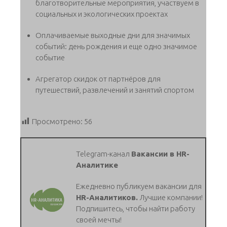
благотворительные мероприятия, участвуем в
социальных и экологических проектах
Оплачиваемые выходные дни для значимых
событий: день рождения и еще одно значимое
событие
Агрегатор скидок от партнёров для
путешествий, развлечений и занятий спортом
Просмотрено:
56
Telegram-канал
Вакансии в HR-
Аналитике
Ежедневно публикуем вакансии для
HR-Аналитиков.
Лучшие компании!
Подпишитесь, чтобы найти работу
своей мечты!