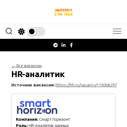
Перейти
к
содержанию
← Все вакансии
HR-аналитик
Источник вакансии:
https://hh.ru/vacancy/119006297
Компания:
Смарт Горизонт
Роль:
HR-Аналитик данных