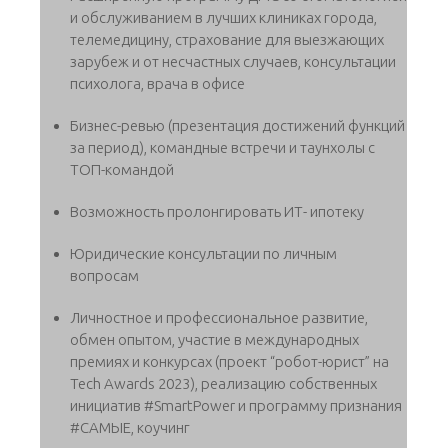
и обслуживанием в лучших клиниках города,
телемедицину, страхование для выезжающих
зарубеж и от несчастных случаев, консультации
психолога, врача в офисе
Бизнес-ревью (презентация достижений функций
за период), командные встречи и таунхолы с
ТОП-командой
Возможность пролонгировать ИТ- ипотеку
Юридические консультации по личным
вопросам
Личностное и профессиональное развитие,
обмен опытом, участие в международных
премиях и конкурсах (проект “робот-юрист” на
Tech Awards 2023), реализацию собственных
инициатив #SmartPower и программу признания
#САМЫЕ, коучинг