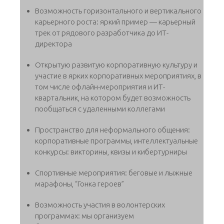
Возможность горизонтального и вертикального
карьерного роста: яркий пример — карьерный
трек от рядового разработчика до ИТ-
директора
Открытую развитую корпоративную культуру и
участие в ярких корпоративных мероприятиях, в
том числе офлайн-мероприятия и ИТ-
квартальник, на котором будет возможность
пообщаться с удаленными коллегами
Пространство для неформального общения:
корпоративные программы, интеллектуальные
конкурсы: викторины, квизы и кибертурниры
Спортивные мероприятия: беговые и лыжные
марафоны, “Гонка героев”
Возможность участия в волонтерских
программах: мы организуем