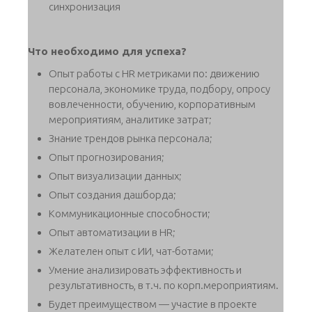
синхронизация
Что необходимо для успеха?
Опыт работы с HR метриками по: движению
персонала, экономике труда, подбору, опросу
вовлеченности, обучению, корпоративным
мероприятиям, аналитике затрат;
Знание трендов рынка персонала;
Опыт прогнозирования;
Опыт визуализации данных;
Опыт создания дашборда;
Коммуникационные способности;
Опыт автоматизации в HR;
Желателен опыт с ИИ, чат-ботами;
Умение анализировать эффективность и
результативность, в т.ч. по корп.мероприятиям.
Будет преимуществом — участие в проекте