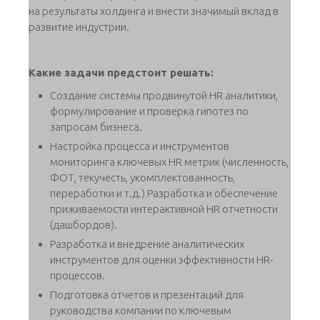
на результаты холдинга и внести значимый вклад в
развитие индустрии.
Какие задачи предстоит решать:
Создание системы продвинутой HR аналитики,
формулирование и проверка гипотез по
запросам бизнеса.
Настройка процесса и инструментов
мониторинга ключевых HR метрик (численность,
ФОТ, текучесть, укомплектованность,
переработки и т.д.) Разработка и обеспечение
приживаемости интерактивной HR отчетности
(дашбордов).
Разработка и внедрение аналитических
инструментов для оценки эффективности HR-
процессов.
Подготовка отчетов и презентаций для
руководства компании по ключевым