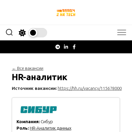
Перейти
к
содержанию
← Все вакансии
HR-аналитик
Источник вакансии:
https://hh.ru/vacancy/115678000
Компания:
Сибур
Роль:
HR-Аналитик данных