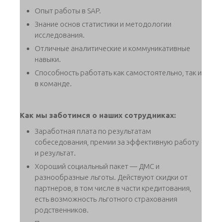
Опыт работы в SAP.
Знание основ статистики и методологии
исследования.
Отличные аналитические и коммуникативные
навыки.
Способность работать как самостоятельно, так и
в команде.
Как мы заботимся о наших сотрудниках:
Заработная плата по результатам
собеседования, премии за эффективную работу
и результат.
Хороший социальный пакет — ДМС и
разнообразные льготы. Действуют скидки от
партнеров, в том числе в части кредитования,
есть возможность льготного страхования
родственников.