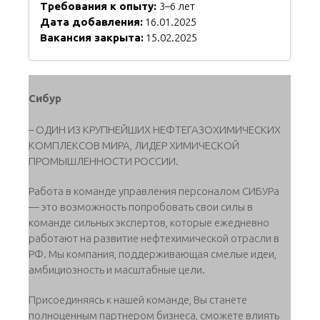
Требования к опыту:
3–6 лет
Дата добавления:
16.01.2025
Вакансия закрыта:
15.02.2025
Сибур
– ОДИН ИЗ КРУПНЕЙШИХ НЕФТЕГАЗОХИМИЧЕСКИХ
КОМПЛЕКСОВ МИРА, ЛИДЕР ХИМИЧЕСКОЙ
ПРОМЫШЛЕННОСТИ РОССИИ.
Работа в команде управления персоналом СИБУРа
— это возможность попробовать свои силы в
команде сильных экспертов, которые ежедневно
работают на развитие нефтехимической отрасли в
РФ. Мы компания, поддерживающая смелые идеи,
амбициозность и масштабные цели.
Присоединяясь к нашей команде, Вы станете
полноценным партнером бизнеса, сможете влиять