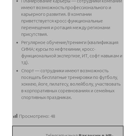
Планирование карьеры — сотрудники компании
имеют возможность профессионального и
карьерного развития. В компании
приветствуется кросс-функциональные
перемещения и ротация между регионами
присутствия.
Регулярное обучение/тренинги (квалификация
СИМА; курсы по нефтехимии, кросс-
функциональной экспертизе, ИТ, софт навыкам и
тд).
Спорт — сотрудники имеют возможность
посещать бесплатные тренировки по футболу,
хоккею, йоге, пилатесу, волейболу, участвовать
в корпоративных соревнованиях и семейных
спортивных праздниках.
Просмотрено:
48
Telegram-канал
Вакансии в HR-