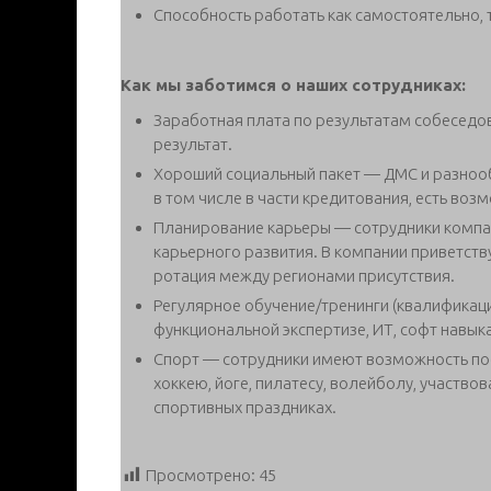
Способность работать как самостоятельно, т
Как мы заботимся о наших сотрудниках:
Заработная плата по результатам собеседо
результат.
Хороший социальный пакет — ДМС и разнооб
в том числе в части кредитования, есть во
Планирование карьеры — сотрудники компа
карьерного развития. В компании приветст
ротация между регионами присутствия.
Регулярное обучение/тренинги (квалификаци
функциональной экспертизе, ИТ, софт навыка
Спорт — сотрудники имеют возможность по
хоккею, йоге, пилатесу, волейболу, участво
спортивных праздниках.
Просмотрено:
45