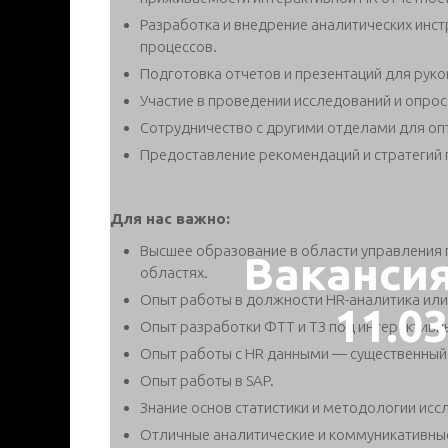
Разработка и внедрение аналитических инс
процессов.
Подготовка отчетов и презентаций для рук
Участие в проведении исследований и опро
Сотрудничество с другими отделами для оп
Предоставление рекомендаций и стратегий 
Для нас важно:
Высшее образование в области управления 
Ваканси
областях.
Опыт работы в должности HR-аналитика или 
11.0
Опыт разработки ФТТ и ТЗ под интерактивные 
Опыт работы с HR данными — существенный
Опыт работы в SAP.
Знание основ статистики и методологии исс
Отличные аналитические и коммуникативны