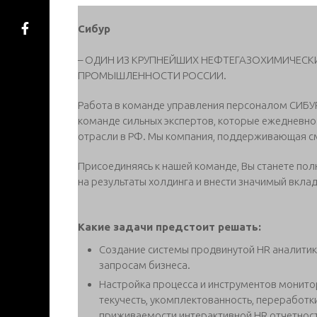
Сибур
– ОДИН ИЗ КРУПНЕЙШИХ НЕФТЕГАЗОХИМИЧЕСК
ПРОМЫШЛЕННОСТИ РОССИИ.
Работа в команде управления персоналом СИБУР
команде сильных экспертов, которые ежедневно
отрасли в РФ. Мы компания, поддерживающая см
Присоединяясь к нашей команде, Вы станете по
на результаты холдинга и внести значимый вклад
Какие задачи предстоит решать:
Создание системы продвинутой HR аналитик
запросам бизнеса.
Настройка процесса и инструментов монито
текучесть, укомплектованность, переработки
приживаемости интерактивной HR отчетнос