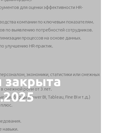
трументов для оценки эффективности HR-
оводства компании по ключевым показателям.
сов по выявлению потребностей сотрудников.
тимизации процессов на основе данных.
по улучшению HR-практик.
персоналом, экономики, статистики или смежных
я закрыта
в смежной роли от 3 лет.
3.2025
дашборды (Power BI, Tableau, Fine BI и т.д.)
 плюс.
ледования.
е навыки.