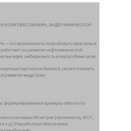
ИХ КОМПЛЕКСОВ МИРА, ЛИДЕР ХИМИЧЕСКОЙ
а — это возможность попробовать свои силы в
 работают на развитие нефтехимической
елые идеи, амбициозность и масштабные цели.
лноценным партнером бизнеса, сможете влиять
 в развитие индустрии.
и, формулирование и проверка гипотез по
ринга ключевых HR метрик (численность, ФОТ,
 и т.д.) Разработка и обеспечение
ти (дашбордов).