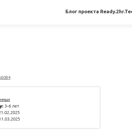
Блог проекта Ready.2hr.Te
Все
записи
Переводы
статей
Авторские
материалы
56084
Книги
анных
у:
3–6 лет
1.02.2025
11.03.2025