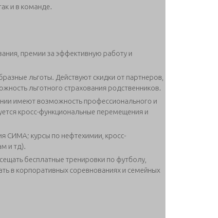
ак и в команде.
вания, премии за эффективную работу и
разные льготы. Действуют скидки от партнеров,
зможность льготного страхования родственников.
нии имеют возможность профессионального и
вуется кросс-функциональные перемещения и
я СИМА; курсы по нефтехимии, кросс-
м и тд).
сещать бесплатные тренировки по футболу,
вать в корпоративных соревнованиях и семейных