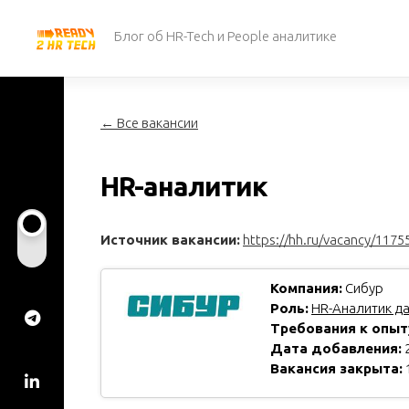
Перейти
к
Блог об HR-Tech и People аналитике
содержанию
← Все вакансии
HR-аналитик
Источник вакансии:
https://hh.ru/vacancy/1175
Компания:
Сибур
Роль:
HR-Аналитик д
Требования к опыт
Дата добавления:
2
Вакансия закрыта: