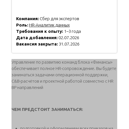
Компания:
Сбер для экспертов
Роль:
HR-Аналитик данных
Требования к опыту:
1–3 года
Дата добавления:
02.07.2026
Вакансия закрыта:
31.07.2026
Управление по развитию команд блока «Финансы»
обеспечивает полное HR-сопровождение. Вы будете
заниматься задачами операционной поддержки,
C&B-расчётов и проектной работой совместно с HR
BP направлений
ЧЕМ ПРЕДСТОИТ ЗАНИМАТЬСЯ:
подготовкой и оформлением всех приказов на