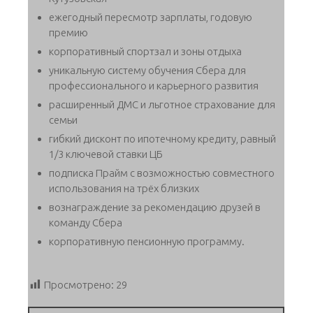
ежегодный пересмотр зарплаты, годовую
премию
корпоративный спортзал и зоны отдыха
уникальную систему обучения Сбера для
профессионального и карьерного развития
расширенный ДМС и льготное страхование для
семьи
гибкий дисконт по ипотечному кредиту, равный
1/3 ключевой ставки ЦБ
подписка Прайм с возможностью совместного
использования на трёх близких
вознаграждение за рекомендацию друзей в
команду Сбера
корпоративную пенсионную программу.
Просмотрено:
29