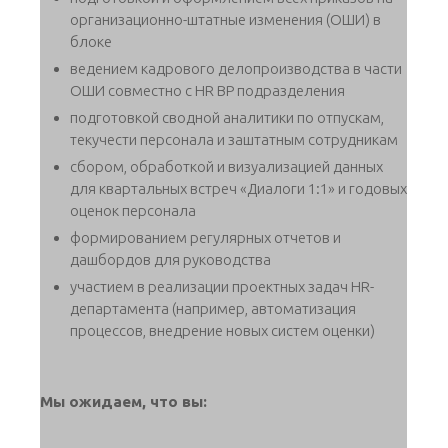
организационно-штатные изменения (ОШИ) в
блоке
ведением кадрового делопроизводства в части
ОШИ совместно с HR BP подразделения
подготовкой сводной аналитики по отпускам,
текучести персонала и заштатным сотрудникам
сбором, обработкой и визуализацией данных
для квартальных встреч «Диалоги 1:1» и годовых
оценок персонала
формированием регулярных отчетов и
дашбордов для руководства
участием в реализации проектных задач HR-
департамента (например, автоматизация
процессов, внедрение новых систем оценки)
Мы ожидаем, что вы: