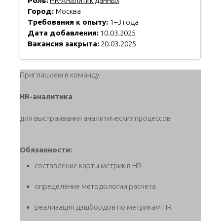
Роль:
HR-Аналитик данных
Город:
Москва
Требования к опыту:
1–3 года
Дата добавления:
10.03.2025
Вакансия закрыта:
20.03.2025
Приглашаем в команду
HR-аналитика
для выстраивания аналитических процессов
Обязанности:
составление карты метрик в HR
определение методологии расчета
реализация дэшбордов по метрикам HR