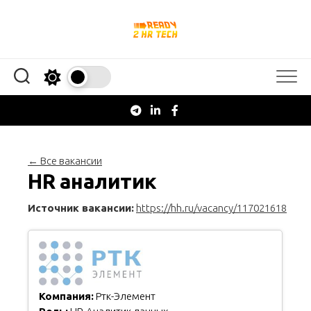
Перейти
к
содержанию
← Все вакансии
HR аналитик
Источник вакансии:
https://hh.ru/vacancy/117021618
Компания:
Ртк-Элемент