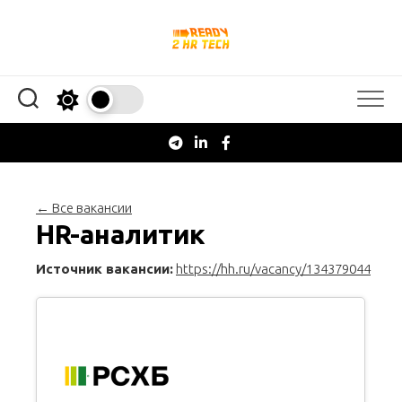
Перейти
к
содержанию
← Все вакансии
HR-аналитик
Источник вакансии:
https://hh.ru/vacancy/134379044