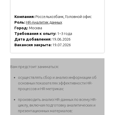
Компания:
Россельхозбанк, Головной офис
Роль:
HR-Аналитик данных
Город:
Москва
Требования к опыту:
1–3 года
Дата добавления:
19.06.2026
Вакансия закрыта:
19.07.2026
Вам предстоит заниматься:
осуществлять сбор и анализ информации об
основных показателях эффективности HR-
процессов и HR-метриках;
производить анализ HR-данных по всему HR-
циклу, включая подготовку аналитических и
презентационных материалов;