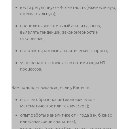
вести регулярную HR-отчетность (ежемесячную,
ежеквартальную);
проводить описательный анализ данных,
выявлять тенденции, закономерности и
отклонения;
выполнять разовые аналитические запросы;
участвовать в проектах по оптимизации HR-
процессов.
Вам подойдет вакансия, если у Вас есть:
высшее образование (экономическое,
математическое или техническое);
опыт работы в аналитике от 1 года (HR, бизнес
или финансовой аналитике);