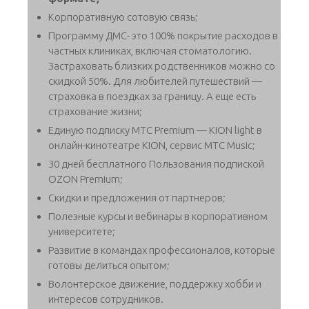
Корпоративную сотовую связь;
Программу ДМС- это 100% покрытие расходов в
частных клиниках, включая стоматологию.
Застраховать близких родственников можно со
скидкой 50%. Для любителей путешествий —
страховка в поездках за границу. А еще есть
страхование жизни;
Единую подписку МТС Premium — KION light в
онлайн-кинотеатре KION, сервис МТС Music;
30 дней бесплатного Пользования подпиской
OZON Premium;
Скидки и предложения от партнеров;
Полезные курсы и вебинары в корпоративном
университете;
Развитие в командах профессионалов, которые
готовы делиться опытом;
Волонтерское движение, поддержку хобби и
интересов сотрудников.