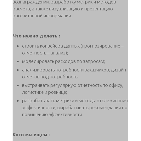
вознаграждении, разработку метрик и методов
расчета, а также визуализацию и презентацию
рассчитанной информации.
Что нужно делать :
строить конвейера данных (прогнозирование –
отчетность – анализ);
моделировать расходов по запросам;
анализировать потребности заказчиков, дизайн
отчетов под потребность;
выстраивать регулярную отчетность по офису,
логистике и рознице;
разрабатывать метрики и методы отслеживания
эффективности, вырабатывать рекомендации по
повышению эффективности
Кого мы ищем :