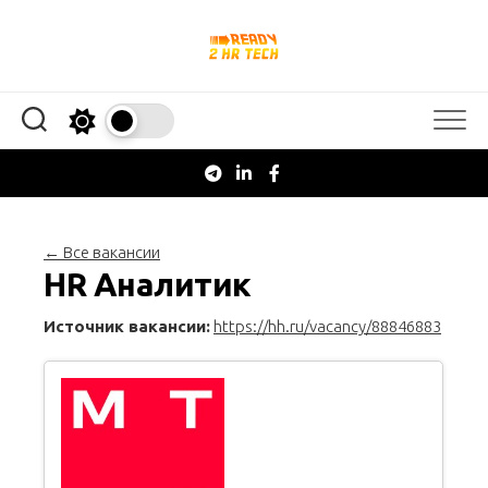
Перейти
к
содержанию
← Все вакансии
HR Аналитик
Источник вакансии:
https://hh.ru/vacancy/88846883