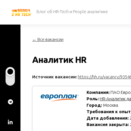
Перейти
к
Блог об HR-Tech и People аналитике
содержанию
← Все вакансии
Аналитик HR
Источник вакансии:
https://hh.ru/vacancy/9354
Компания:
ПАО Евро
Роль:
HR-Аналитик д
Город:
Москва
Требования к опыт
Дата добавления:
2
Вакансия закрыта: