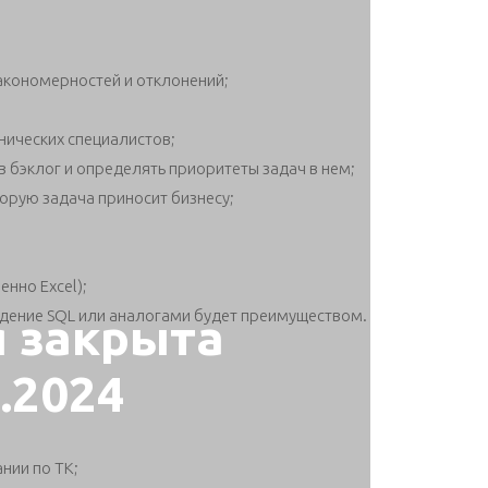
акономерностей и отклонений;
нических специалистов;
 бэклог и определять приоритеты задач в нем;
торую задача приносит бизнесу;
нно Excel);
адение SQL или аналогами будет преимуществом.
я закрыта
3.2024
нии по ТК;