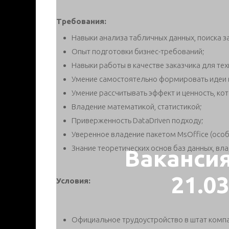
Требования:
Навыки анализа табличных данных, поиска з
Опыт подготовки бизнес-требований;
Навыки работы в качестве заказчика для тех
Умение самостоятельно формировать идеи в
Умение рассчитывать эффект и ценность, ко
Владение математикой, статистикой;
Приверженность DataDriven подходу;
Уверенное владение пакетом MsOffice (особе
Знание теоретических основ баз данных, вл
Ваканси
21.0
Условия:
Официальное трудоустройство в штат компа