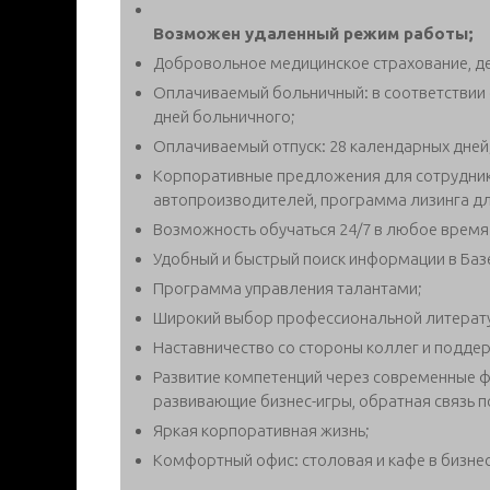
Возможен удаленный режим работы;
Добровольное медицинское страхование, де
Оплачиваемый больничный: в соответствии 
дней больничного;
Оплачиваемый отпуск: 28 календарных дней
Корпоративные предложения для сотруднико
автопроизводителей, программа лизинга дл
Возможность обучаться 24/7 в любое время 
Удобный и быстрый поиск информации в Баз
Программа управления талантами;
Широкий выбор профессиональной литерату
Наставничество со стороны коллег и поддер
Развитие компетенций через современные ф
развивающие бизнес-игры, обратная связь 
Яркая корпоративная жизнь;
Комфортный офис: столовая и кафе в бизнес