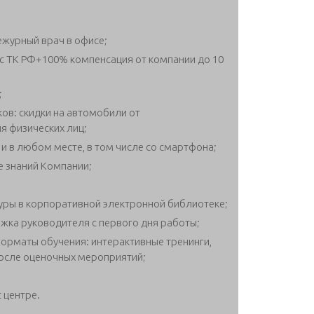
журный врач в офисе;
с ТК РФ+100% компенсация от компании до 10
;
в: скидки на автомобили от
я физических лиц;
и в любом месте, в том числе со смартфона;
е знаний Компании;
ры в корпоративной электронной библиотеке;
жка руководителя с первого дня работы;
орматы обучения: интерактивные тренинги,
после оценочных мероприятий;
 центре.