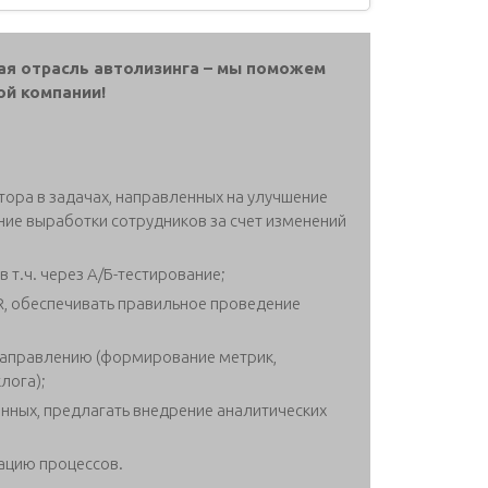
ая отрасль автолизинга – мы поможем
ой компании!
атора в задачах, направленных на улучшение
ие выработки сотрудников за счет изменений
 т.ч. через А/Б-тестирование;
, обеспечивать правильное проведение
направлению (формирование метрик,
лога);
нных, предлагать внедрение аналитических
ацию процессов.