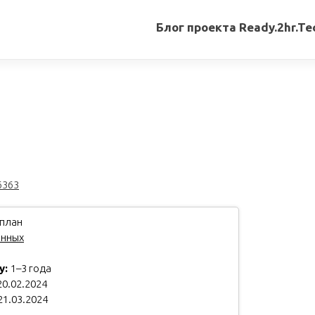
Блог проекта Ready.2hr.Te
Все
записи
Переводы
статей
Авторские
материалы
6363
Книги
план
анных
у:
1–3 года
0.02.2024
21.03.2024