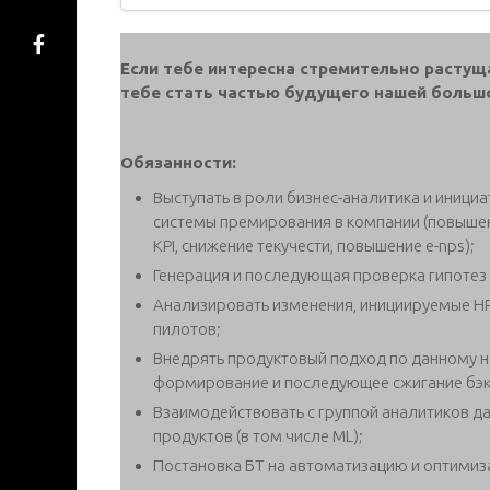
Если тебе интересна стремительно растущ
тебе стать частью будущего нашей больш
Обязанности:
Выступать в роли бизнес-аналитика и иници
системы премирования в компании (повышен
KPI, снижение текучести, повышение e-nps);
Генерация и последующая проверка гипотез в
Анализировать изменения, инициируемые HR
пилотов;
Внедрять продуктовый подход по данному 
формирование и последующее сжигание бэк
Взаимодействовать с группой аналитиков да
продуктов (в том числе ML);
Постановка БТ на автоматизацию и оптимиз