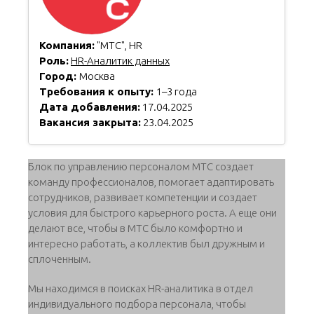
Компания:
"МТС", HR
Роль:
HR-Аналитик данных
Город:
Москва
Требования к опыту:
1–3 года
Дата добавления:
17.04.2025
Вакансия закрыта:
23.04.2025
Блок по управлению персоналом МТС создает
команду профессионалов, помогает адаптировать
сотрудников, развивает компетенции и создает
условия для быстрого карьерного роста. А еще они
делают все, чтобы в МТС было комфортно и
интересно работать, а коллектив был дружным и
сплоченным.
Мы находимся в поисках HR-аналитика в отдел
индивидуального подбора персонала, чтобы