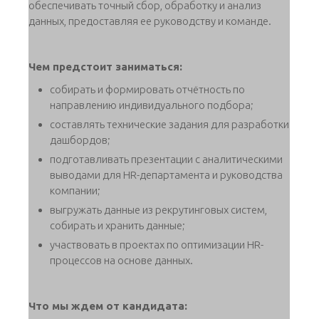
обеспечивать точный сбор, обработку и анализ
данных, предоставляя ее руководству и команде.
Чем предстоит заниматься:
cобирать и формировать отчётность по
направлению индивидуального подбора;
составлять технические задания для разработки
дашбордов;
подготавливать презентации с аналитическими
выводами для HR-департамента и руководства
компании;
выгружать данные из рекрутинговых систем,
собирать и хранить данные;
участвовать в проектах по оптимизации HR-
процессов на основе данных.
Что мы ждем от кандидата: