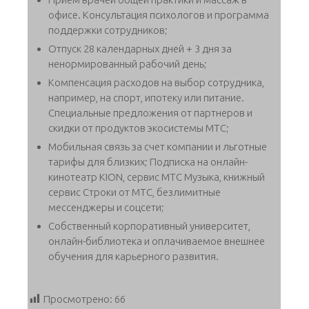
офисе. Консультация психологов и программа
поддержки сотрудников;
Отпуск 28 календарных дней + 3 дня за
ненормированный рабочий день;
Компенсация расходов на выбор сотрудника,
например, на спорт, ипотеку или питание.
Специальные предложения от партнеров и
скидки от продуктов экосистемы МТС;
Мобильная связь за счет компании и льготные
тарифы для близких; Подписка на онлайн-
кинотеатр KION, сервис МТС Музыка, книжный
сервис Строки от МТС, безлимитные
мессенджеры и соцсети;
Собственный корпоративный университет,
онлайн-библиотека и оплачиваемое внешнее
обучения для карьерного развития.
Просмотрено:
66