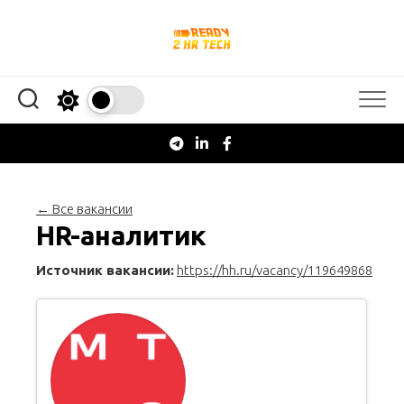
Перейти
к
содержанию
← Все вакансии
HR-аналитик
Источник вакансии:
https://hh.ru/vacancy/119649868