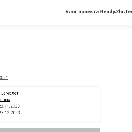
Блог проекта Ready.2hr.Te
Все
записи
Переводы
статей
Авторские
материалы
3051
Книги
 Самолет
анных
3.11.2023
23.12.2023