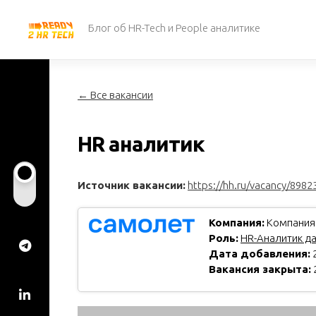
Перейти
к
Блог об HR-Tech и People аналитике
содержанию
← Все вакансии
HR аналитик
Источник вакансии:
https://hh.ru/vacancy/8982
Компания:
Компания
Роль:
HR-Аналитик д
Дата добавления:
2
Вакансия закрыта: