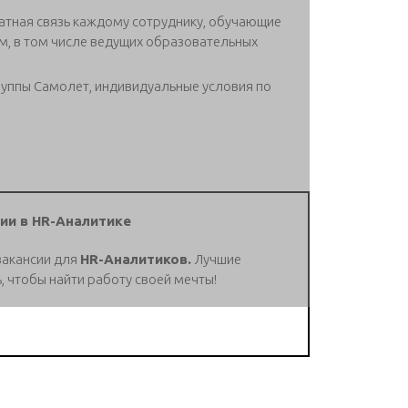
ратная связь каждому сотруднику, обучающие
м, в том числе ведущих образовательных
руппы Самолет, индивидуальные условия по
ии в HR-Аналитике
вакансии для
HR-Аналитиков.
Лучшие
, чтобы найти работу своей мечты!