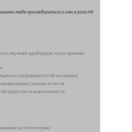
ашаем тебя присоединиться к нам в роли HR
сти, изучение дашбордов, поиск причины
ем
аций и исследований (по HR метрикам)
 формирование сложных отчетов
HR проектов по вовлеченности
нимание целей и метрик)