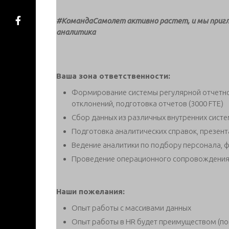
#КомандаСамолет активно растет, и мы пригл
аналитика
Ваша зона ответственности:
Формирование системы регулярной отчетно
отклонений, подготовка отчетов (3000 FTE)
Сбор данных из различных внутренних сист
Подготовка аналитических справок, презент
Ведение аналитики по подбору персонала,
Проведение операционного сопровождения 
Наши пожелания:
Опыт работы с массивами данных
Опыт работы в HR будет преимуществом (по