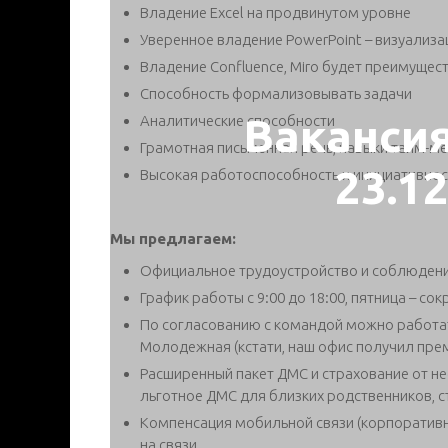
Владение Excel на продвинутом уровне
Уверенное владение PowerPoint – визуализа
Владение Confluence, Miro будет преимущес
Способность формализовывать задачи
Ваканси
Аналитические способности
Грамотная письменная речь, навыки тайм-м
23.1
Высокая работоспособность и инициативнос
Мы предлагаем:
Официальное трудоустройство и соблюден
График работы с 9:00 до 18:00, пятница – со
По согласованию с командой можно работать
Молодежная (кстати, наш офис получил пре
Расширенный пакет ДМС и страхование от не
льготное ДМС для близких родственников, с
Компенсация мобильной связи (корпоративна
на связи