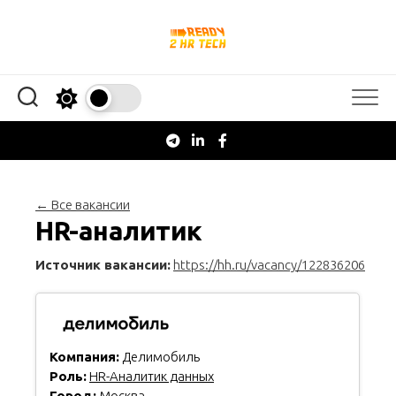
Перейти
к
содержанию
← Все вакансии
HR-аналитик
Источник вакансии:
https://hh.ru/vacancy/122836206
Компания:
Делимобиль
Роль:
HR-Аналитик данных
Город:
Москва