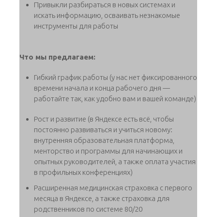
Привыкли разбираться в новых системах и
искать информацию, осваивать незнакомые
инструменты для работы
Что мы предлагаем:
Гибкий график работы (у нас нет фиксированного
времени начала и конца рабочего дня —
работайте так, как удобно вам и вашей команде)
Рост и развитие (в Яндексе есть всё, чтобы
постоянно развиваться и учиться новому:
внутренняя образовательная платформа,
менторство и программы для начинающих и
опытных руководителей, а также оплата участия
в профильных конференциях)
Расширенная медицинская страховка с первого
месяца в Яндексе, а также страховка для
родственников по системе 80/20