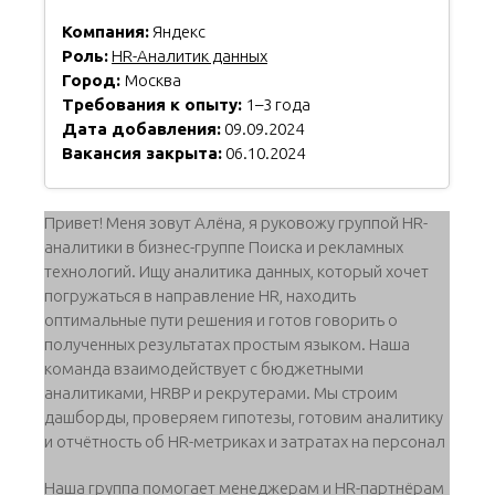
Компания:
Яндекс
Роль:
HR-Аналитик данных
Город:
Москва
Требования к опыту:
1–3 года
Дата добавления:
09.09.2024
Вакансия закрыта:
06.10.2024
Привет! Меня зовут Алёна, я руковожу группой HR-
аналитики в бизнес-группе Поиска и рекламных
технологий. Ищу аналитика данных, который хочет
погружаться в направление HR, находить
оптимальные пути решения и готов говорить о
полученных результатах простым языком. Наша
команда взаимодействует с бюджетными
аналитиками, HRBP и рекрутерами. Мы строим
дашборды, проверяем гипотезы, готовим аналитику
и отчётность об HR-метриках и затратах на персонал
Наша группа помогает менеджерам и HR-партнёрам