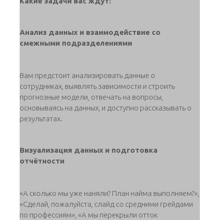
Какие задачи вас ждут:
Анализ данных и взаимодействие со
смежными подразделениями
Вам предстоит анализировать данные о
сотрудниках, выявлять зависимости и строить
прогнозные модели, отвечать на вопросы,
основываясь на данных, и доступно рассказывать о
результатах.
Визуализация данных и подготовка
отчётности
«А сколько мы уже наняли? План найма выполняем?»,
«Сделай, пожалуйста, слайд со средними грейдами
по профессиям», «А мы перекрыли отток