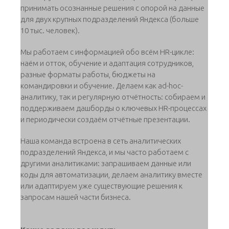
принимать осознанные решения с опорой на данные
для двух крупных подразделений Яндекса (больше
10 тыс. человек).
Мы работаем с информацией обо всём HR-цикле:
наём и отток, обучение и адаптация сотрудников,
разные форматы работы, бюджеты на
командировки и обучение. Делаем как ad-hoc-
аналитику, так и регулярную отчётность: собираем и
поддерживаем дашборды о ключевых HR-процессах
и периодически создаём отчётные презентации.
Наша команда встроена в сеть аналитических
подразделений Яндекса, и мы часто работаем с
другими аналитиками: запрашиваем данные или
коды для автоматизации, делаем аналитику вместе
или адаптируем уже существующие решения к
запросам нашей части бизнеса.