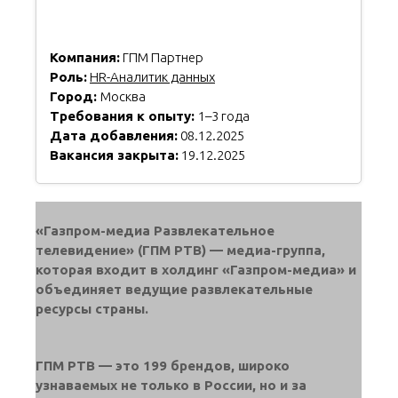
Компания:
ГПМ Партнер
Роль:
HR-Аналитик данных
Город:
Москва
Требования к опыту:
1–3 года
Дата добавления:
08.12.2025
Вакансия закрыта:
19.12.2025
«Газпром-медиа Развлекательное
телевидение» (ГПМ РТВ) — медиа-группа,
которая входит в холдинг «Газпром-медиа» и
объединяет ведущие развлекательные
ресурсы страны.
ГПМ РТВ — это 199 брендов, широко
узнаваемых не только в России, но и за