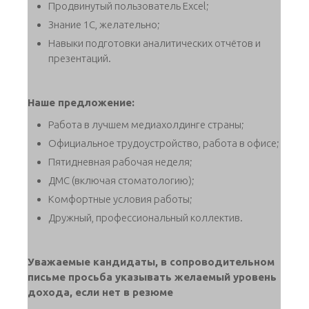
Продвинутый пользователь Excel;
Знание 1С, желательно;
Навыки подготовки аналитических отчётов и
презентаций.
Наше предложение:
Работа в лучшем медиахолдинге страны;
Официальное трудоустройство, работа в офисе;
Пятидневная рабочая неделя;
ДМС (включая стоматологию);
Комфортные условия работы;
Дружный, профессиональный коллектив.
Уважаемые кандидаты, в сопроводительном
письме просьба указывать желаемый уровень
дохода, если нет в резюме