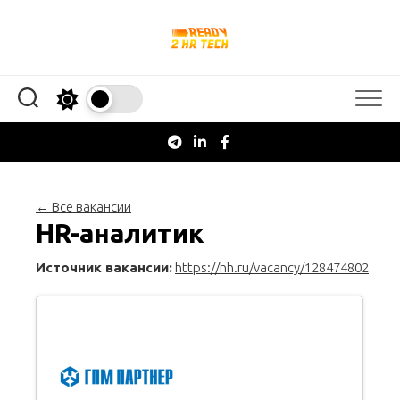
Перейти
к
содержанию
← Все вакансии
HR-аналитик
Источник вакансии:
https://hh.ru/vacancy/128474802