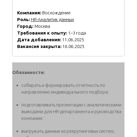
Компания:
Восхождение
Роль:
HR-Аналитик данных
Город:
Москва
Требования к опыту:
1–3 года
Дата добавления:
11.06.2025
Вакансия закрыта:
16.06.2025
Обязанности:
cобирать и формировать отчётность по
направлению индивидуального подбора;
подготавливать презентации с аналитическими
выводами для HR-департамента и руководства
компании;
выгружать данные из рекрутинговых систем,