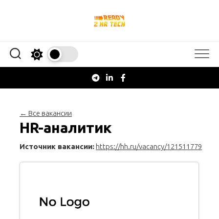
Перейти
к
содержанию
← Все вакансии
HR-аналитик
Источник вакансии:
https://hh.ru/vacancy/121511779