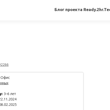
Блог проекта Ready.2hr.Te
Все
записи
Переводы
статей
Авторские
материалы
92266
Книги
 Офис
анных
у:
3–6 лет
2.11.2024
08.02.2025