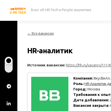
Перейти
к
Блог об HR-Tech и People аналитике
содержанию
← Все вакансии
HR-аналитик
Источник вакансии:
https://hh.ru/vacancy/1114
Компания:
ВкусВилл.
Роль:
HR-Аналитик д
Город:
Москва
Требования к опыт
Дата добавления:
2
Вакансия закрыта: