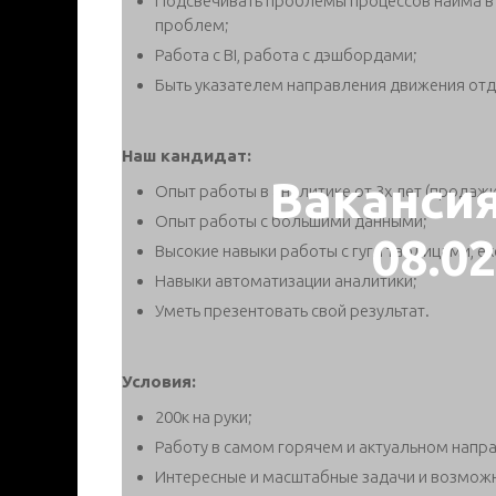
Подсвечивать проблемы процессов найма в 
проблем;
Работа с BI, работа с дэшбордами;
Быть указателем направления движения отд
Наш кандидат:
Ваканси
​​​​​​​Опыт работы в аналитике от 3х лет (продаж
Опыт работы с большими данными;
08.0
Высокие навыки работы с гугл таблицами, exce
Навыки автоматизации аналитики;
Уметь презентовать свой результат.
Условия:
​​​​​​​​​​​​​​200к на руки;
Работу в самом горячем и актуальном напра
Интересные и масштабные задачи и возможн