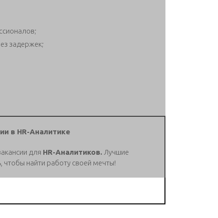
ссионалов;
ез задержек;
ии в HR-Аналитике
вакансии для
HR-Аналитиков.
Лучшие
, чтобы найти работу своей мечты!