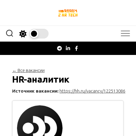
Перейти
к
содержанию
← Все вакансии
HR-аналитик
Источник вакансии:
https://hh.ru/vacancy/122513086