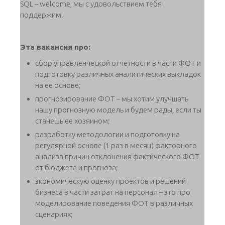
SQL – welcome, мы с удовольствием тебя
поддержим.
Эта вакансия про:
сбор управленческой отчетности в части ФОТ и
подготовку различных аналитических выкладок
на ее основе;
прогнозирование ФОТ – мы хотим улучшать
нашу прогнозную модель и будем рады, если ты
станешь ее хозяином;
разработку методологии и подготовку на
регулярной основе (1 раз в месяц) факторного
анализа причин отклонения фактического ФОТ
от бюджета и прогноза;
экономическую оценку проектов и решений
бизнеса в части затрат на персонал – это про
моделирование поведения ФОТ в различных
сценариях;