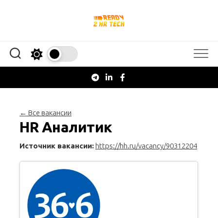
Перейти
к
содержанию
← Все вакансии
HR Аналитик
Источник вакансии:
https://hh.ru/vacancy/90312204