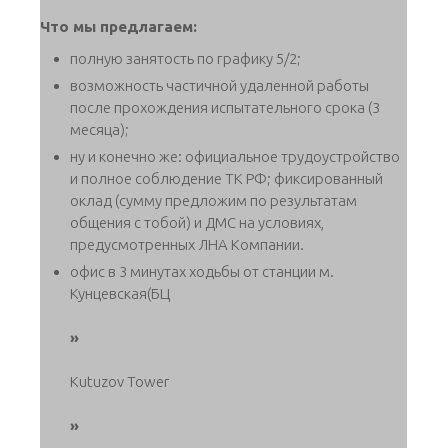
Что мы предлагаем:
полную занятость по графику 5/2;
возможность частичной удаленной работы
после прохождения испытательного срока (3
месяца);
ну и конечно же: официальное трудоустройство
и полное соблюдение ТК РФ; фиксированный
оклад (сумму предложим по результатам
общения с тобой) и ДМС на условиях,
предусмотренных ЛНА Компании.
офис в 3 минутах ходьбы от станции м.
Кунцевская(БЦ
»
Kutuzov Tower
»