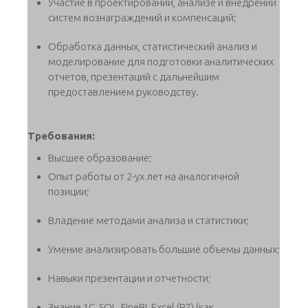
Участие в проектировании, анализе и внедрении
систем вознаграждений и компенсаций;
Обработка данных, статистический анализ и
моделирование для подготовки аналитических
отчетов, презентаций с дальнейшим
предоставлением руководству.
Требования:
Высшее образование;
Опыт работы от 2-ух лет на аналогичной
позиции;
Владение методами анализа и статистики;
Умение анализировать большие объемы данных;
Навыки презентации и отчетности;
Знание 1С, SQL, FineBI, Excel (P7) (как