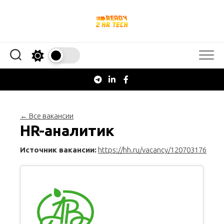
Перейти
к
содержанию
← Все вакансии
HR-аналитик
Источник вакансии:
https://hh.ru/vacancy/120703176