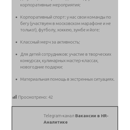
корпоративные мероприятия;
Корпоративный спорт: у нас свои команды по
бегу (участвуем в московском марафоне и не
только!), футболу, хоккею, зумбе и йоге;
Классный мерч за активность;
Для детей сотрудников: участие в творческих
конкурсах, кулинарных мастер-классах,
новогодние подарки;
Материальная помощь в экстренных ситуациях.
Просмотрено:
42
Telegram-канал
Вакансии в HR-
Аналитике