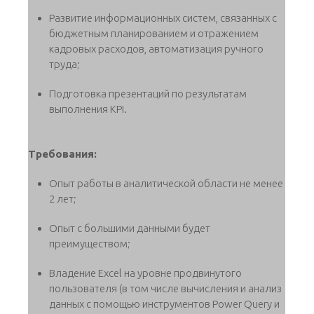
Развитие информационных систем, связанных с
бюджетным планированием и отражением
кадровых расходов, автоматизация ручного
труда;
Подготовка презентаций по результатам
выполнения KPI.
Требования:
Опыт работы в аналитической области не менее
2 лет;
Опыт с большими данными будет
преимуществом;
Владение Excel на уровне продвинутого
пользователя (в том числе вычисления и анализ
данных с помощью инструментов Power Query и