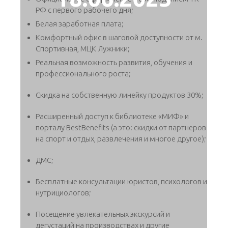
РФ с первого рабочего дня;
Белая заработная плата;
Комфортный офис в шаговой доступности от м.
Спортивная, МЦК Лужники;
Реальная возможность развития, обучения и
профессионального роста;
Скидка на собственную линейку продуктов 30%;
Расширенный доступ к библиотеке «МИФ» и
порталу BestBenefits (а это: скидки от партнеров
на спорт и отдых, развлечения и многое другое);
ДМС;
Бесплатные консультации юристов, психологов и
нутрициологов;
Посещение увлекательных экскурсий и
дегустаций на производствах и другие