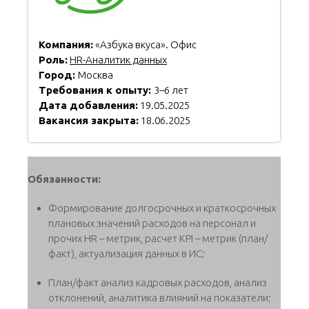
Компания:
«Азбука вкуса». Офис
Роль:
HR-Аналитик данных
Город:
Москва
Требования к опыту:
3–6 лет
Дата добавления:
19.05.2025
Вакансия закрыта:
18.06.2025
Обязанности:
Формирование долгосрочных и краткосрочных
плановых значений расходов на персонал и
прочих HR – метрик, расчет KPI – метрик (план/
факт), актуализация данных в ИС;
План/факт анализ кадровых расходов, анализ
отклонений, аналитика влияний на показатели;