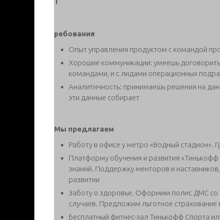
Т
ребования
Опыт управления продуктом с командой пр
Хорошие коммуникации: умеешь договоритьс
командами, и с лидами операционных подр
Аналитичность: принимаешь решения на данн
эти данные собирает
Мы предлагаем
Работу в офисе у метро «Водный стадион».
Платформу обучения и развития «Тинькофф А
знаний. Поддержку менторов и наставников,
развитии
Заботу о здоровье. Оформим полис ДМС со 
случаев. Предложим льготное страхование
Бесплатный фитнес-зал Тинькофф Спорта ил