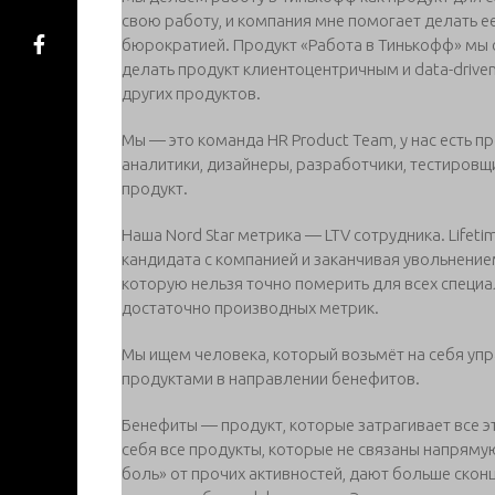
свою работу, и компания мне помогает делать ее
бюрократией. Продукт «Работа в Тинькофф» мы 
делать продукт клиентоцентричным и data-drive
других продуктов.
Мы — это команда HR Product Team, у нас есть п
аналитики, дизайнеры, разработчики, тестировщи
продукт.
Наша Nord Star метрика — LTV сотрудника. Lifet
кандидата с компанией и заканчивая увольнением
которую нельзя точно померить для всех специал
достаточно производных метрик.
Мы ищем человека, который возьмёт на себя уп
продуктами в направлении бенефитов.
Бенефиты — продукт, которые затрагивает все э
себя все продукты, которые не связаны напряму
боль» от прочих активностей, дают больше скон