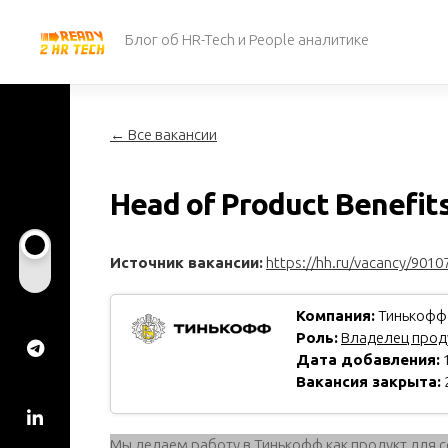
Перейти
к
Блог об HR-Tech и People аналитике
содержанию
← Все вакансии
Head of Product Benefit
Источник вакансии:
https://hh.ru/vacancy/9010
Компания:
Тинькофф
Роль:
Владелец проду
Дата добавления:
1
Вакансия закрыта:
Мы делаем работу в Тинькофф как продукт для с