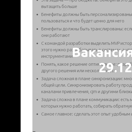
вытащить больше
Бенефиты должны быть персонализированы: 
пользоваться и что будет ценно для него
Бенефиты должны быть транслированы: если 
они работают
С командой разработки выделить MVP историй
Ваканси
этого нужно разрабатывать в системах, а ч
инструментами
29.1
Понять, какое решение оптимальное: разрабо
другого решения или нескольких, etc
Задача сложная в плане синхронизации: мно
общей цели. Синхронизировать работу прод
каналами привлечения, cjm и другими близ
Задача сложна в плане коммуникации: есть 
которых нужно работать, собирать обратную
Самое главное: сделать этот опыт удобным