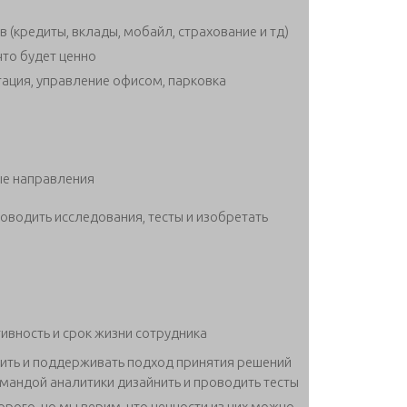
 (кредиты, вклады, мобайл, страхование и тд)
 что будет ценно
ация, управление офисом, парковка
ые направления
оводить исследования, тесты и изобретать
ивность и срок жизни сотрудника
оить и поддерживать подход принятия решений
командой аналитики дизайнить и проводить тесты
рого, но мы верим, что ценности из них можно