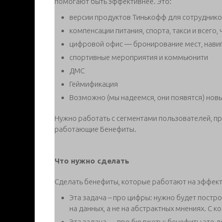
помогают быть эффективнее. Это:
версии продуктов Тинькофф для сотрудников
компенсации питания, спорта, такси и всего,
цифровой офис — бронирование мест, навиг
спортивные мероприятия и коммьюнити
ДМС
Геймификация
Возможно (мы надеемся, они появятся) нов
Нужно работать с сегментами пользователей, пр
работающие Бенефиты.
Что нужно сделать
Сделать бенефиты, которые работают на эффект
Эта задача – про цифры: нужно будет постр
на данных, а не на абстрактных мнениях. С 
Эта задача — про бюджеты: бенефиты это до