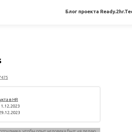
Блог проекта Ready.2hr.Te
Все
записи
Переводы
статей
s
Авторские
материалы
7475
Книги
кта в HR
1.12.2023
29.12.2023
отрудника, чтобы опыт человека был: «я делаю