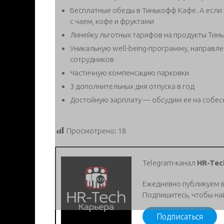
Бесплатные обеды в Тинькофф Кафе. А если з
с чаем, кофе и фруктами
Линейку льготных тарифов на продукты Тин
Уникальную well-being-программу, направл
сотрудников
Частичную компенсацию парковки
3 дополнительных дня отпуска в год
Достойную зарплату — обсудим ее на собе
Просмотрено:
18
Telegram-канал
HR-Tec
Ежедневно публикуем 
Подпишитесь, чтобы на
Подписаться