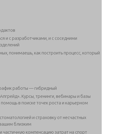
одактов
я и с разработчиками, и с соседними
азделений
ых, понимаешь, как построить процесс, который
 График работы — гибридный
пгрейд». Курсы, тренинги, вебинары и базы
 помощь в поиске точек роста и карьерном
стоматологией и страховку от несчастных
 вашим близким
и частичную компенсацию затрат на спорт