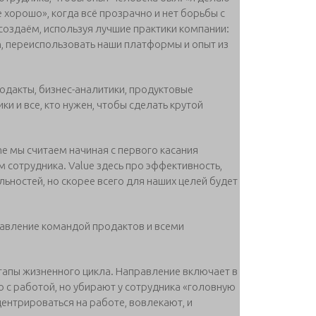
 хорошо», когда всё прозрачно и нет борьбы с
создаём, используя лучшие практики компании:
n, переиспользовать наши платформы и опыт из
родакты, бизнес-аналитики, продуктовые
ки и все, кто нужен, чтобы сделать крутой
ime мы считаем начиная с первого касания
 сотрудника. Value здесь про эффективность,
ьностей, но скорее всего для наших целей будет
равление командой продактов и всеми
тапы жизненного цикла. Направление включает в
ю с работой, но убирают у сотрудника «головную
центрироваться на работе, вовлекают, и