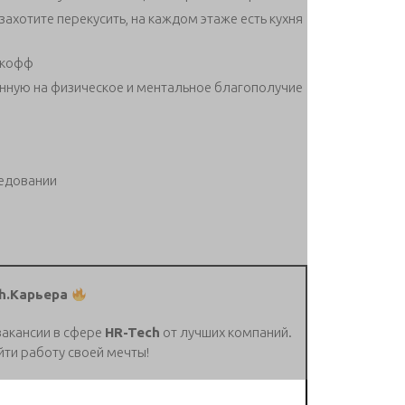
ахотите перекусить, на каждом этаже есть кухня
ькофф
енную на физическое и ментальное благополучие
седовании
h.Карьера
вакансии в сфере
HR-Tech
от лучших компаний.
йти работу своей мечты!