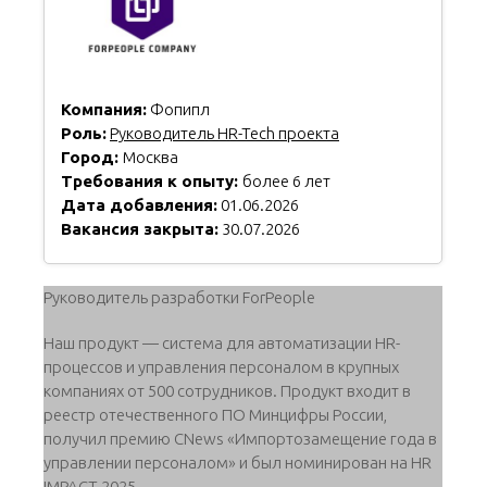
Компания:
Фопипл
Роль:
Руководитель HR-Tech проекта
Город:
Москва
Требования к опыту:
более 6 лет
Дата добавления:
01.06.2026
Вакансия закрыта:
30.07.2026
Руководитель разработки ForPeople
Наш продукт — система для автоматизации HR-
процессов и управления персоналом в крупных
компаниях от 500 сотрудников. Продукт входит в
реестр отечественного ПО Минцифры России,
получил премию CNews «Импортозамещение года в
управлении персоналом» и был номинирован на HR
IMPACT 2025.