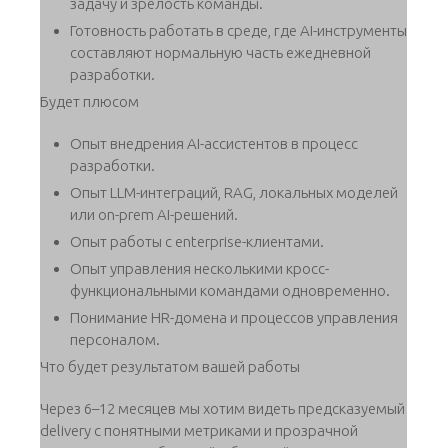
задачу и зрелость команды.
Готовность работать в среде, где AI-инструменты
составляют нормальную часть ежедневной
разработки.
Будет плюсом
Опыт внедрения AI-ассистентов в процесс
разработки.
Опыт LLM-интеграций, RAG, локальных моделей
или on-prem AI-решений.
Опыт работы с enterprise-клиентами.
Опыт управления несколькими кросс-
функциональными командами одновременно.
Понимание HR-домена и процессов управления
персоналом.
Что будет результатом вашей работы
Через 6–12 месяцев мы хотим видеть предсказуемый
delivery с понятными метриками и прозрачной