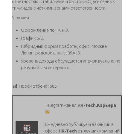
отчётностью, стабильный и быстрый CI, усиленных
тимлидов с чёткими зонами ответственности.
Условия
Оформление по ТК РФ.
График 5/2.
Гибридный формат работы, офис: Москва,
Ленинградское шоссе, 39Ас3.
Уровень дохода обсуждается индивидуально по
результатам интервью.
Просмотрено:
685
Telegram-канал
HR-Tech.Карьера
Ежедневно публикуем вакансии в
сфере
HR-Tech
от лучших компаний.