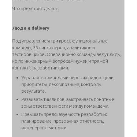
Что предстоит делать
Люди и delivery
Под управлением три кросс-функциональные
команды, 35+ инженеров, аналитиков и
тестировщиков. Операционно команды ведут лиды,
но по инженерным вопросам нужен и прямой
контакт с разработчиками.
Управлять командами через их лидов: цели,
приоритеты, декомпозиция, контроль
результата.
Развивать тимлидов, выстраивать понятные
зоны ответственности между командами.
Повышать предсказуемость разработки:
планирование, прозрачная отчётность,
инженерные метрики.