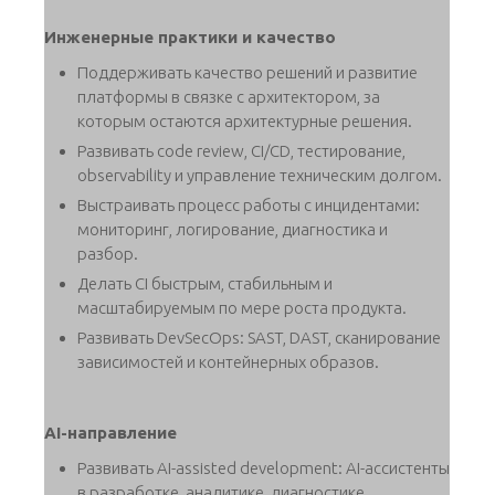
Инженерные практики и качество
Поддерживать качество решений и развитие
платформы в связке с архитектором, за
которым остаются архитектурные решения.
Развивать code review, CI/CD, тестирование,
observability и управление техническим долгом.
Выстраивать процесс работы с инцидентами:
мониторинг, логирование, диагностика и
разбор.
Делать CI быстрым, стабильным и
масштабируемым по мере роста продукта.
Развивать DevSecOps: SAST, DAST, сканирование
зависимостей и контейнерных образов.
AI-направление
Развивать AI-assisted development: AI-ассистенты
в разработке, аналитике, диагностике