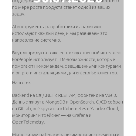
Поддерживать этот уровень и масштабировать его
по мере роста продукта станет одной из ваших
задач.
AI-инструменты разработчики и аналитики
используют каждый день, и мы развиваем это
направление системно.
Внутри продукта тоже есть искусственный интеллект.
ForPeople использует LLM-возможности, которые
помогают HR-командам, с защищёнными контурами
и on-prem-инсталляциями для enterprise-клиентов.
Наш стек
Backend на C# / .NET с REST API, фронтенд на Vue 3.
Данные живут в MongoDB и OpenSearch. CI/CD собран
на GitLab, всё крутится в Kubernetes в Yandex Cloud,
мониторинг и трейсинг — на Grafana и
OpenTelemetry.
Мы не сидим на legacy: зависимости, инструменты и