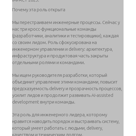
Почему эта роль открыта
Мы перестраиваем инженерные процессы. Сейчас у
нас три кросс-функциональные команды
(разработчики, аналитики и тестировщики), каждая
со своим лидом. Роль сфокусирована на
инженерном управлении и delivery: архитектура,
инфраструктура и продуктовая часть закрыты
отдельными ролями и командами.
Мы ищем руководителя разработки, который
объединит управление этими командами, повысит
предсказуемость delivery и прозрачность процессов,
усилит лидов и продолжит развивать AI-assisted
development внутри команды.
Эта роль для инженерного лидера, которому
нравится наводить порядок и выстраивать систему,
который умеет работать с людьми, delivery,
качеством и техническим долгом.