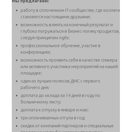
Мы предлагаем:
работу в сплоченном IT-сообществе, где коллеги
становятся настоящими друзьями;
возможность влиять на конечный результат и
глубоко погружаться в бизнес-логику продуктов,
следуя принципам Agile;
профессиональное обучение, участие в
конференциях;
возможность проявить себя в качестве спикера
или активного участника мероприятий на нашей
площадке;
один из лучших полисов ДМС с первого
рабочего дня;
доплата до оклада за 14 дней в году по
больничному листу;
доплата к отпуску в январе и мае;
три оплачиваемых отгула в год;
скидки от компаний-партнеров и специальные