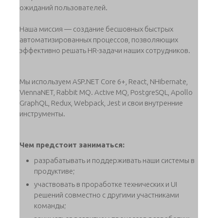
ожиданий пользователей.
Наша миссия — создание бесшовных быстрых
автоматизированных процессов, позволяющих
эффективно решать HR-задачи наших сотрудников.
Мы используем ASP.NET Core 6+, React, NHibernate,
ViennaNET, Rabbit MQ. Active MQ, PostgreSQL, Apollo
GraphQL, Redux, Webpack, Jest и свои внутренние
инструменты.
Чем предстоит заниматься:
разрабатывать и поддерживать наши системы в
продуктиве;
участвовать в проработке технических и UI
решений совместно с другими участниками
команды;