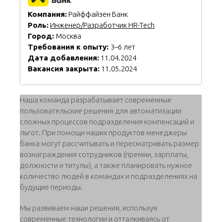
Компания:
Райффайзен Банк
Роль:
Инженер/Разработчик HR-Tech
Город:
Москва
Требования к опыту:
3–6 лет
Дата добавления:
11.04.2024
Вакансия закрыта:
11.05.2024
Наша команда разрабатывает современные
пользовательские решения для автоматизации
сложных процессов подразделения компенсаций и
льгот. При помощи наших продуктов менеджеры
банка могут рассчитывать и пересматривать размер
вознаграждения сотрудников (премии, зарплаты,
должности и титулы), а также планировать нужное
количество людей в командах и подразделениях на
будущие периоды.
Мы развиваем наши решения, используя
современные технологии и отталкиваясь от