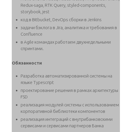
Redux-saga, RTK Query, styled-components,
storybook, jest
код в Bitbucket, DevOps сборки в Jenkins
задачи бэклога в Jira, аналитика и требования в
Confluence
в Agile командах работаем двухнедельными
спринтами.
Обязанности
Разработка автоматизированной системы на
языке Typescript
проектирование решения в рамках архитектуры
FSD
реализация модулей системы с использованием
корпоративной библиотеки компонентов
реализация интеграций с внутрибанковскими
сервисами и сервисами партнеров Банка