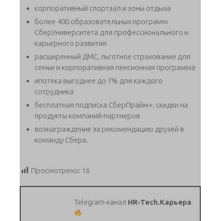
корпоративный спортзал и зоны отдыха
более 400 образовательных программ
СберУниверситета для профессионального и
карьерного развития
расширенный ДМС, льготное страхование для
семьи и корпоративная пенсионная программа
ипотека выгоднее до 7% для каждого
сотрудника
бесплатная подписка СберПрайм+, скидки на
продукты компаний-партнеров
вознаграждение за рекомендацию друзей в
команду Сбера.
Просмотрено:
16
Telegram-канал
HR-Tech.Карьера