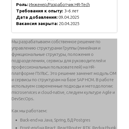
Роль:
Инженер/Разработчик HR-Tech
Требования к опыту:
3–6 лет
Дата добавления:
09.04.2025
Вакансия закрыта:
20.04.2025
Мы разрабатываем собственное решение по
управлению структурами Группы (линейная и
функциональные структуры, положения о
подразделениях, сервисы для руководителей и
профессиональных пользователей) на HR-
платформе ПУЛЬС. Это решение заменит модуль ОМ
и сервисы по структурам на базе SAP HCM. В работе
используем современные подходы и методологии:
microservices и cloud-native, следуем культуре Agile и
DevSecOps.
Как мы работаем:
Back-end на Java, Spring, БД Postgres
Front-end на React, ReactRouter, RTK, Redux-thunk,