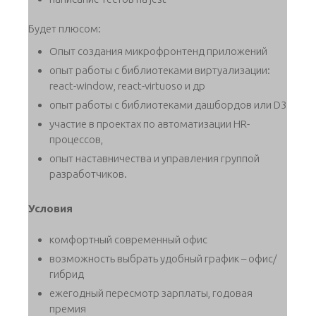
Будет плюсом:
Опыт создания микрофронтенд приложений
опыт работы с библиотеками виртуализации:
react-window, react-virtuoso и др
опыт работы с библиотеками дашбордов или D3
участие в проектах по автоматизации HR-
процессов,
опыт наставничества и управления группой
разработчиков.
Условия
комфортный современный офис
возможность выбрать удобный график – офис/
гибрид
ежегодный пересмотр зарплаты, годовая
премия