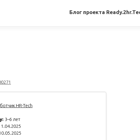
Блог проекта Ready.2hr.Te
Все
записи
Переводы
статей
Авторские
материалы
00271
Книги
ботчик HR-Tech
у:
3–6 лет
1.04.2025
10.05.2025