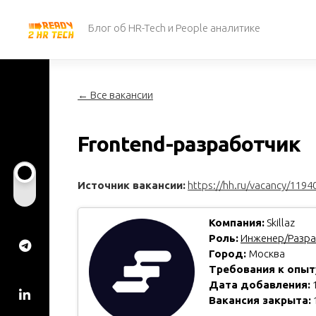
Перейти
к
Блог об HR-Tech и People аналитике
содержанию
← Все вакансии
Frontend-разработчик
Источник вакансии:
https://hh.ru/vacancy/1194
Компания:
Skillaz
Роль:
Инженер/Разра
Город:
Москва
Требования к опыт
Дата добавления:
1
Вакансия закрыта: