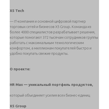
X5 Tech
— IT-компания и основной цифровой партнер
торговых сетей и бизнесов X5 Group. Команда из
более 4000 специалистов разрабатывает решения,
которые помогают 372 тысячам сотрудников группы
работать с максимальным технологическим
комфортом, а миллионам покупателей быстро и
удобно покупать свежие продукты.
О проекте:
HR Max — уникальный портфель продуктов,
который объединяет усилия всех бизнес-единиц
X5 Group