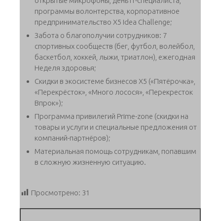
открытые микрофоны, день IT-специалиста,
программы волонтерства, корпоративное
предпринимательство X5 Idea Challenge;
Забота о благополучии сотрудников: 7
спортивных сообществ (бег, футбол, волейбол,
баскетбол, хоккей, лыжи, триатлон), ежегодная
Неделя здоровья;
Скидки в экосистеме бизнесов Х5 («Пятёрочка»,
«Перекрёсток», «Много лосося», «Перекресток
Впрок»);
Программа привилегий Prime-zone (скидки на
товары и услуги и специальные предложения от
компаний-партнёров);
Материальная помощь сотрудникам, попавшим
в сложную жизненную ситуацию.
Просмотрено:
31