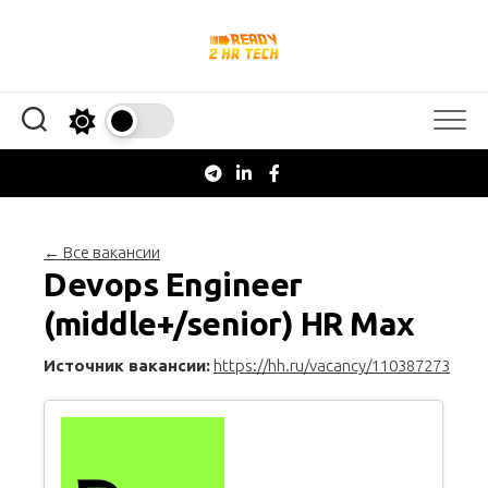
Перейти
к
содержанию
← Все вакансии
Devops Engineer
(middle+/senior) HR Max
Источник вакансии:
https://hh.ru/vacancy/110387273