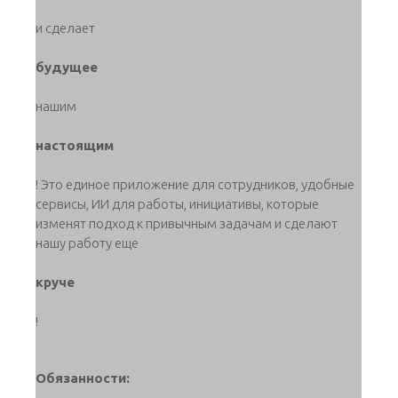
и сделает
будущее
нашим
настоящим
! Это единое приложение для сотрудников, удобные
сервисы, ИИ для работы, инициативы, которые
изменят подход к привычным задачам и сделают
нашу работу еще
круче
!
Обязанности: