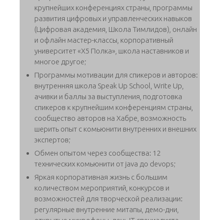
крупнейших конференциях страны, программы
развития цифровых и управленческих навыков
(Цифровая академия, Школа Тимлидов), онлайн
и офлайн мастер-классы, корпоративный
университет «X5 Полка», школа наставников и
многое другое;
Программы мотивации для спикеров и авторов:
внутренняя школа Speak Up School, Write Up,
ачивки и баллы за выступления, подготовка
спикеров к крупнейшим конференциям страны,
сообщество авторов на Хабре, возможность
шерить опыт с комьюнити внутренних и внешних
экспертов;
Обмен опытом через cообщества: 12
технических комьюнити от java до devops;
Яркая корпоративная жизнь с большим
количеством мероприятий, конкурсов и
возможностей для творческой реализации:
регулярные внутренние митапы, демо-дни,