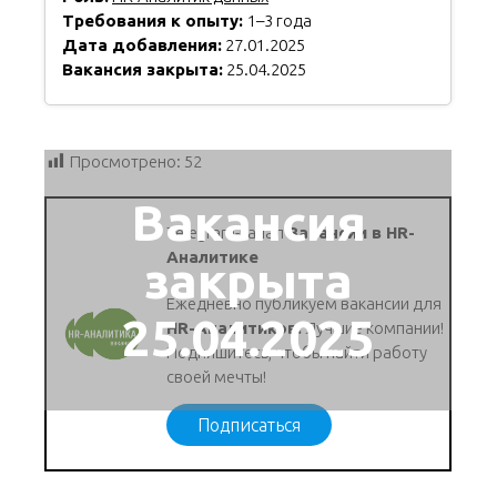
Требования к опыту:
1–3 года
Дата добавления:
27.01.2025
Вакансия закрыта:
25.04.2025
Просмотрено:
52
Вакансия
Telegram-канал
Вакансии в HR-
Аналитике
закрыта
Ежедневно публикуем вакансии для
25.04.2025
HR-Аналитиков.
Лучшие компании!
Подпишитесь, чтобы найти работу
своей мечты!
Подписаться