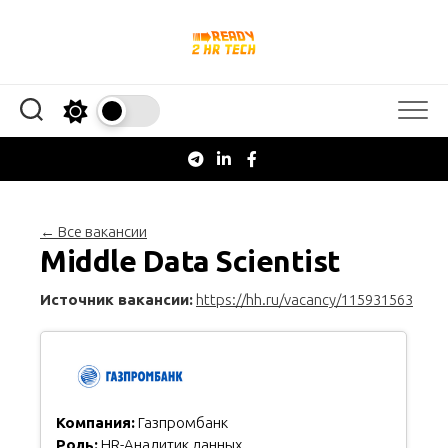
Перейти
к
содержанию
← Все вакансии
Middle Data Scientist
Источник вакансии:
https://hh.ru/vacancy/115931563
Компания:
Газпромбанк
Роль:
HR-Аналитик данных