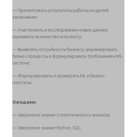
— Презентовать результаты работы моделей
заказчикам;
— Участвовать в исследовании новых данных,
оценивать их качество и полноту;
— Выявлять потребности бизнеса, анализировать
бизнес-процессы и формулировать требования к ML-
системе;
— Формулировать и проверять ML и бизнес-
гипотезы.
Ожидаем:
— Уверенное знание статистического анализа;
— Уверенное знание Python, SQL;