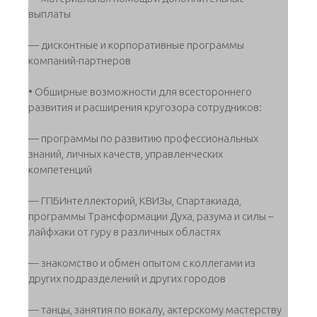
выплаты
— дисконтные и корпоративные программы
компаний-партнеров
• Обширные возможности для всестороннего
развития и расширения кругозора сотрудников:
— программы по развитию профессиональных
знаний, личных качеств, управленческих
компетенций
— ГПБИнтеллекторий, КВИЗы, Спартакиада,
программы Трансформации Духа, разума и силы –
лайфхаки от гуру в различных областях
— знакомство и обмен опытом с коллегами из
других подразделений и других городов
— танцы, занятия по вокалу, актерскому мастерству