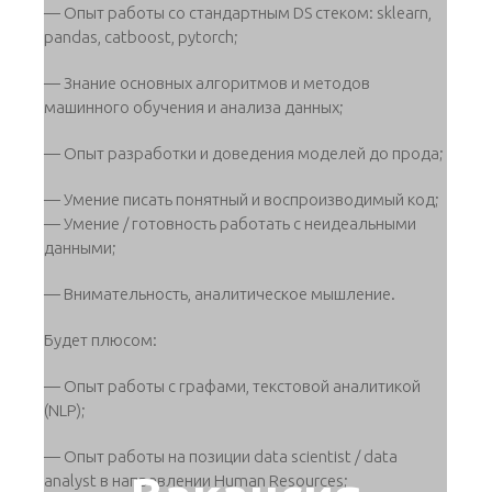
— Опыт работы со стандартным DS стеком: sklearn,
pandas, catboost, pytorch;
— Знание основных алгоритмов и методов
машинного обучения и анализа данных;
— Опыт разработки и доведения моделей до прода;
— Умение писать понятный и воспроизводимый код;
— Умение / готовность работать с неидеальными
данными;
— Внимательность, аналитическое мышление.
Будет плюсом:
— Опыт работы с графами, текстовой аналитикой
(NLP);
— Опыт работы на позиции data scientist / data
analyst в направлении Human Resources;