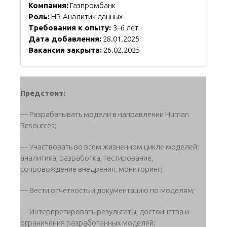
Компания:
Газпромбанк
Роль:
HR-Аналитик данных
Требования к опыту:
3–6 лет
Дата добавления:
28.01.2025
Вакансия закрыта:
26.02.2025
Предстоит:
— Разрабатывать модели в направлении Human
Resources;
— Участвовать во всем жизненном цикле моделей:
аналитика, разработка, тестирование,
сопровождение внедрения, мониторинг;
— Вести отчетность и документацию по моделям;
— Интерпретировать результаты, достоинства и
ограничения разработанных моделей;