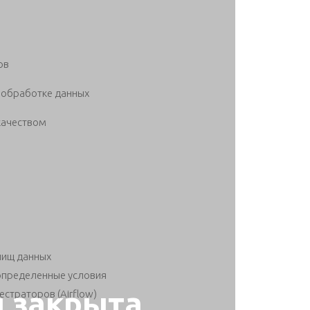
ов
и обработке данных
качеством
лищ данных
определенные условия
я закрыта
естраторов (Airflow)