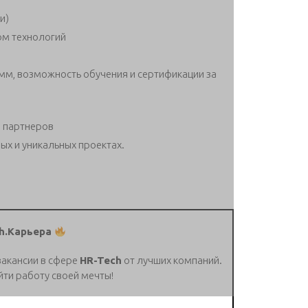
и)
ом технологий
м, возможность обучения и сертификации за
 партнеров
ых и уникальных проектах.
h.Карьера
вакансии в сфере
HR-Tech
от лучших компаний.
йти работу своей мечты!