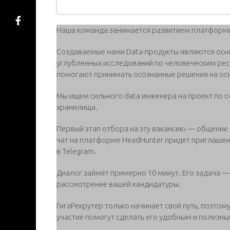
Наша команда занимается развитием платформы 
Создаваемые нами Data-продукты являются осн
углубленных исследований по человеческим рес
помогают принимать осознанные решения на ос
Мы ищем сильного data инженера на проект по 
хранилища.
Первый этап отбора на эту вакансию — общение с
чат на платформе HeadHunter придет приглашен
в Telegram.
Диалог займёт примерно 10 минут. Его задача —
рассмотрение вашей кандидатуры.
ГигаРекрутер только начинает свой путь, поэтом
участие помогут сделать его удобным и полезны