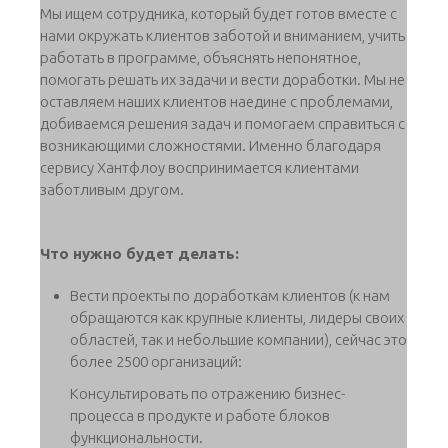
Мы ищем сотрудника, который будет готов вместе с
нами окружать клиентов заботой и вниманием, учить
работать в программе, объяснять непонятное,
помогать решать их задачи и вести доработки. Мы не
оставляем наших клиентов наедине с проблемами,
добиваемся решения задач и помогаем справиться с
возникающими сложностями. Именно благодаря
сервису Хантфлоу воспринимается клиентами
заботливым другом.
Что нужно будет делать:
Вести проекты по доработкам клиентов (к нам
обращаются как крупные клиенты, лидеры своих
областей, так и небольшие компании), сейчас это
более 2500 организаций:
Консультировать по отражению бизнес-
процесса в продукте и работе блоков
функциональности.