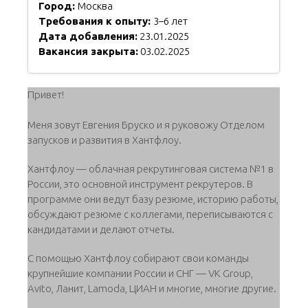
Город:
Москва
Требования к опыту:
3–6 лет
Дата добавления:
23.01.2025
Вакансия закрыта:
03.02.2025
Привет!
Меня зовут Евгения Бруско и я руковожу Отделом
запусков и развития в Хантфлоу.
Хантфлоу — облачная рекрутинговая система №1 в
России, это основной инструмент рекрутеров. В
программе они ведут базу резюме, историю работы,
обсуждают резюме с коллегами, переписываются с
кандидатами и делают отчеты.
С помощью Хантфлоу собирают свои команды
крупнейшие компании России и СНГ — VK Group,
Avito, Ланит, Lamoda, ЦИАН и многие, многие другие.