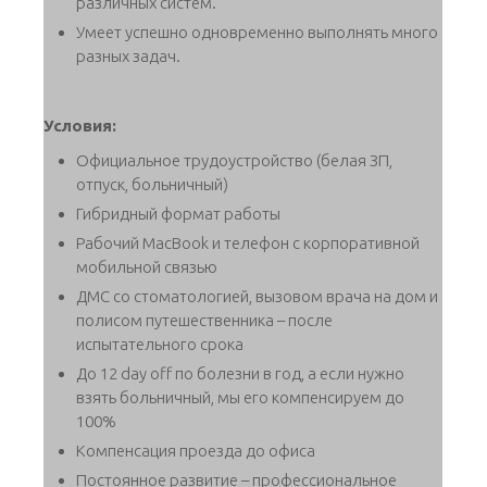
различных систем.
Умеет успешно одновременно выполнять много
разных задач.
Условия:
Официальное трудоустройство (белая ЗП,
отпуск, больничный)
Гибридный формат работы
Рабочий MacBook и телефон с корпоративной
мобильной связью
ДМС со стоматологией, вызовом врача на дом и
полисом путешественника – после
испытательного срока
До 12 day off по болезни в год, а если нужно
взять больничный, мы его компенсируем до
100%
Компенсация проезда до офиса
Постоянное развитие – профессиональное