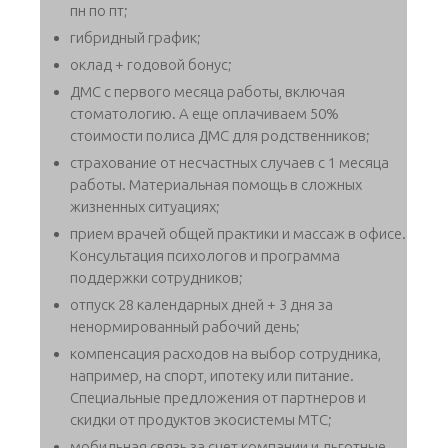
пн по пт;
гибридный график;
оклад + годовой бонус;
ДМС с первого месяца работы, включая
стоматологию. А еще оплачиваем 50%
стоимости полиса ДМС для родственников;
страхование от несчастных случаев с 1 месяца
работы. Материальная помощь в сложных
жизненных ситуациях;
прием врачей общей практики и массаж в офисе.
Консультация психологов и программа
поддержки сотрудников;
отпуск 28 календарных дней + 3 дня за
ненормированный рабочий день;
компенсация расходов на выбор сотрудника,
например, на спорт, ипотеку или питание.
Специальные предложения от партнеров и
скидки от продуктов экосистемы МТС;
мобильная связь за счет компании и льготные