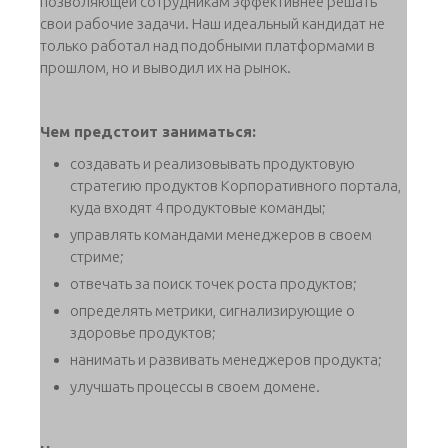
позволяющей сотрудникам эффективнее решать
свои рабочие задачи. Наш идеальный кандидат не
только работал над подобными платформами в
прошлом, но и выводил их на рынок.
Чем предстоит заниматься:
создавать и реализовывать продуктовую
стратегию продуктов Корпоративного портала,
куда входят 4 продуктовые команды;
управлять командами менеджеров в своем
стриме;
отвечать за поиск точек роста продуктов;
определять метрики, сигнализирующие о
здоровье продуктов;
нанимать и развивать менеджеров продукта;
улучшать процессы в своем домене.