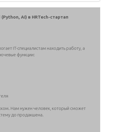
(Python, AI) в HRTech-стартап
огает IT-специалистам находить работу, а
лючевые функции:
теля
ском. Нам нужен человек, который сможет
истему до продакшена.