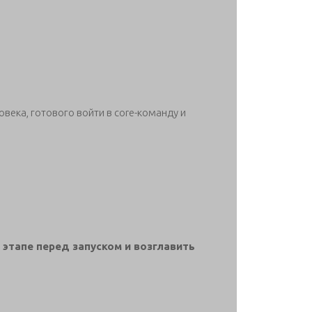
овека, готового войти в core-команду и
 этапе перед запуском и возглавить