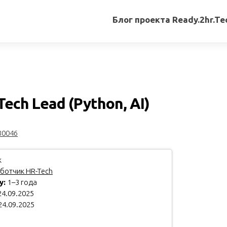
Блог проекта Ready.2hr.Te
Все
записи
Переводы
статей
ech Lead (Python, AI)
Авторские
материалы
80046
Книги
k
ботчик HR-Tech
у:
1–3 года
4.09.2025
24.09.2025