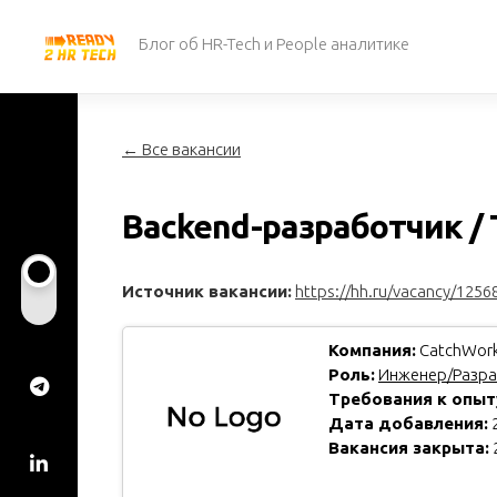
Перейти
к
Блог об HR-Tech и People аналитике
содержанию
← Все вакансии
Backend-разработчик / T
Источник вакансии:
https://hh.ru/vacancy/1256
Компания:
CatchWor
Роль:
Инженер/Разра
Требования к опыт
Дата добавления:
2
Вакансия закрыта: