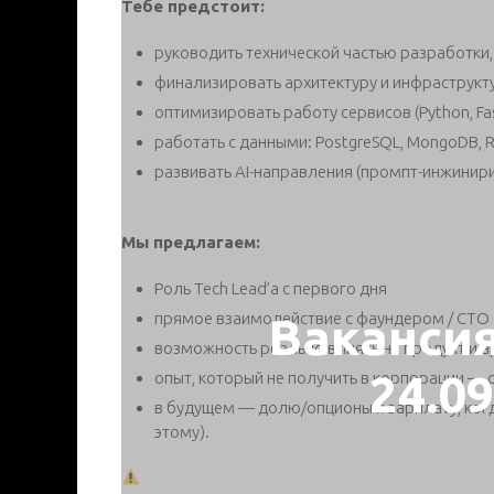
Тебе предстоит:
руководить технической частью разработки,
финализировать архитектуру и инфраструкту
оптимизировать работу сервисов (Python, Fast
работать с данными: PostgreSQL, MongoDB, R
развивать AI-направления (промпт-инжинири
Мы предлагаем:
Роль Tech Lead’а с первого дня
прямое взаимодействие с фаундером / CTO
Ваканси
возможность реально влиять на продукт и а
24.0
опыт, который не получить в корпорации — о
в будущем — долю/опционы и зарплату, когд
этому).