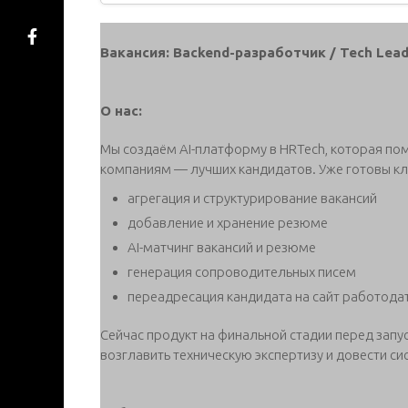
Вакансия: Backend-разработчик / Tech Lead 
О нас:
Мы создаём AI-платформу в HRTech, которая пом
компаниям — лучших кандидатов. Уже готовы к
агрегация и структурирование вакансий
добавление и хранение резюме
AI-матчинг вакансий и резюме
генерация сопроводительных писем
переадресация кандидата на сайт работода
Сейчас продукт на финальной стадии перед запу
возглавить техническую экспертизу и довести с