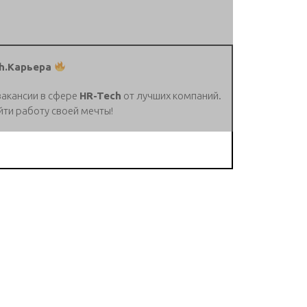
h.Карьера
вакансии в сфере
HR-Tech
от лучших компаний.
йти работу своей мечты!