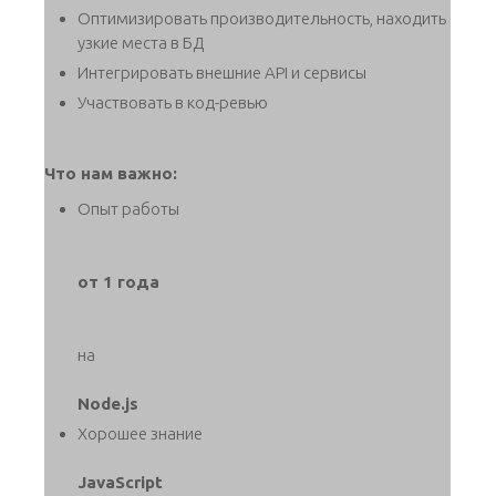
Оптимизировать производительность, находить
узкие места в БД
Интегрировать внешние API и сервисы
Участвовать в код-ревью
Что нам важно:
Опыт работы
от 1 года
на
Node.js
Хорошее знание
JavaScript