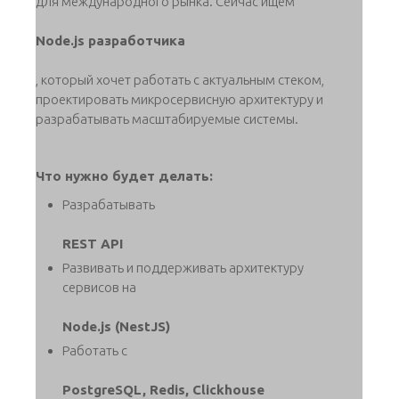
для международного рынка. Сейчас ищем
Node.js разработчика
, который хочет работать с актуальным стеком,
проектировать микросервисную архитектуру и
разрабатывать масштабируемые системы.
Что нужно будет делать:
Разрабатывать
REST API
Развивать и поддерживать архитектуру
сервисов на
Node.js (NestJS)
Работать с
PostgreSQL, Redis, Clickhouse