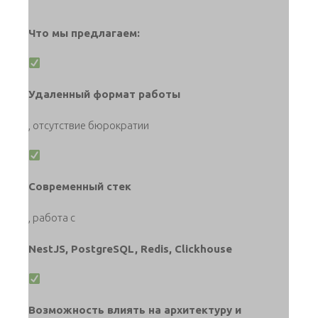
Что мы предлагаем:
Удаленный формат работы
, отсутствие бюрократии
Современный стек
, работа с
NestJS, PostgreSQL, Redis, Clickhouse
Возможность влиять на архитектуру и