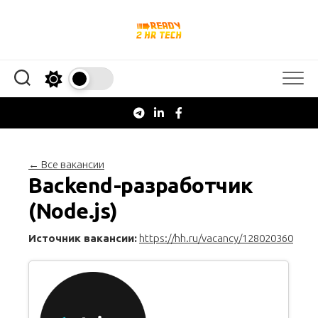
Перейти
к
содержанию
← Все вакансии
Backend-разработчик
(Node.js)
Источник вакансии:
https://hh.ru/vacancy/128020360