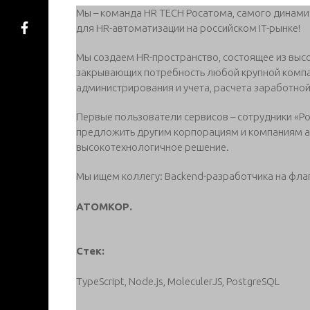
Мы – команда HR TECH Росатома, самого динам
для HR-автоматизации на российском IT-рынке!
Мы создаем HR-пространство, состоящее из вы
закрывающих потребность любой крупной компан
администрирования и учета, расчета заработной
Первые пользователи сервисов – сотрудники «Ро
предложить другим корпорациям и компаниям а
высокотехнологичное решение.
Мы ищем коллегу: Backend-разработчика на фла
АТОМКОР.
Стек:
TypeScript, Node.js, MoleculerJS, PostgreSQL