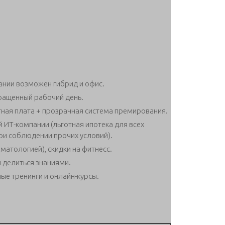
ании возможен гибрид и офис.
кращенный рабочий день.
ная плата + прозрачная система премирования.
 ИТ-компании (льготная ипотека для всех
при соблюдении прочих условий).
атологией), скидки на фитнесс.
 делиться знаниями.
е тренинги и онлайн-курсы.