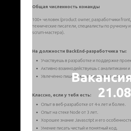
Общая численность команды
100+ человек (product owner, разработчики fron
технические писатели, специалисты по ручному и
scrum-мастера).
На должности BackEnd-разработчика ты:
Участвуешь в разработке и поддержке проек
Активно взаимодействуешь с аналитиками и
Ваканси
Увлечённо пишешь качественный и чистый ко
21.0
Классно, если у тебя есть:
Опыт в веб-разработке от 4-х лет и более.
Опыт на стеке Node от 3 лет.
Хорошее знание Javascript и его особенност
Умение писать чистый и понятный код.