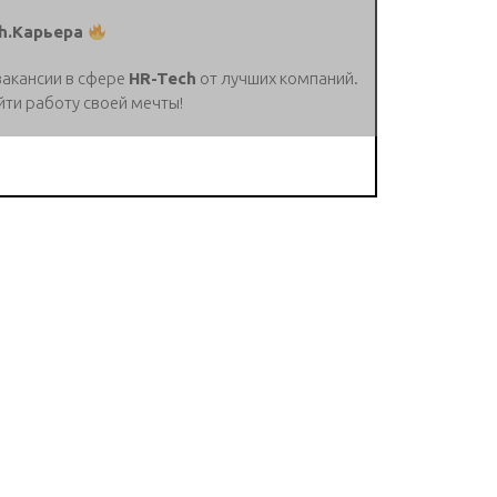
h.Карьера
вакансии в сфере
HR-Tech
от лучших компаний.
йти работу своей мечты!