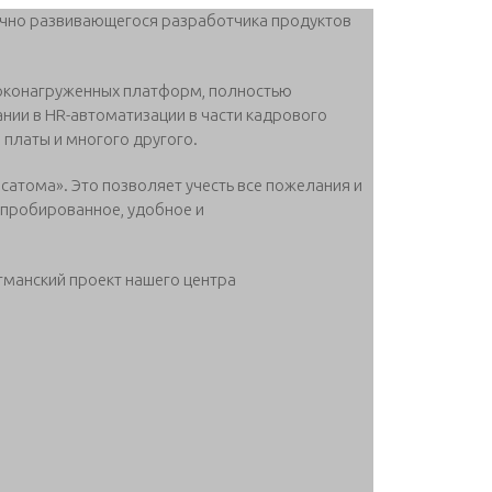
ично развивающегося разработчика продуктов
соконагруженных платформ, полностью
ии в HR-автоматизации в части кадрового
 платы и многого другого.
сатома». Это позволяет учесть все пожелания и
пробированное, удобное и
гманский проект нашего центра