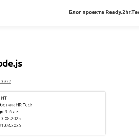
Блог проекта Ready.2hr.Te
Все
записи
Переводы
статей
de.js
Авторские
материалы
13972
Книги
 ИТ
ботчик HR-Tech
у:
3–6 лет
3.08.2025
21.08.2025