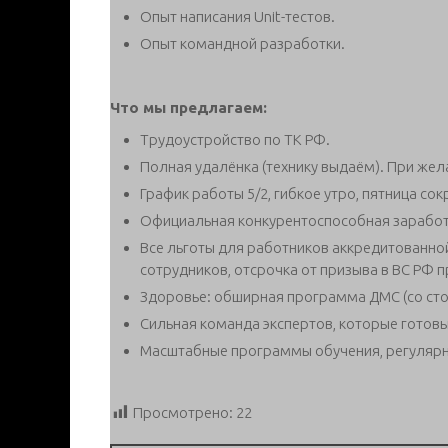
Опыт написания Unit-тестов.
Опыт командной разработки.
Что мы предлагаем:
Трудоустройство по ТК РФ.
Полная удалёнка (технику выдаём). При жел
График работы 5/2, гибкое утро, пятница со
Официальная конкурентоспособная заработ
Все льготы для работников аккредитованной
сотрудников, отсрочка от призыва в ВС РФ 
Здоровье: обширная программа ДМС (со стом
Сильная команда экспертов, которые готовы
Масштабные программы обучения, регулярны
Просмотрено:
22