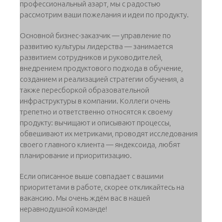
профессиональный азарт, мы с радостью
рассмотрим ваши пожелания и идеи по продукту.
Основной бизнес-заказчик — управление по
развитию культуры лидерства — занимается
развитием сотрудников и руководителей,
внедрением продуктового подхода в обучение,
созданием и реализацией стратегии обучения, а
также пересборкой образовательной
инфраструктуры в компании. Коллеги очень
трепетно и ответственно относятся к своему
продукту: вычищают и описывают процессы,
обвешивают их метриками, проводят исследования
своего главного клиента — яндексоида, любят
планирование и приоритизацию.
Если описанное выше совпадает с вашими
приоритетами в работе, скорее откликайтесь на
вакансию. Мы очень ждём вас в нашей
неравнодушной команде!