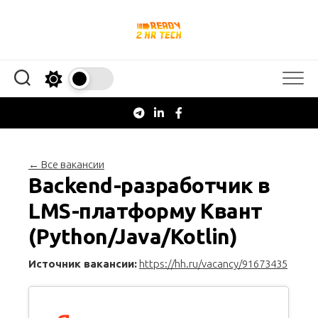
Перейти
к
содержанию
← Все вакансии
Backend-разработчик в
LMS-платформу Квант
(Python/Java/Kotlin)
Источник вакансии:
https://hh.ru/vacancy/91673435