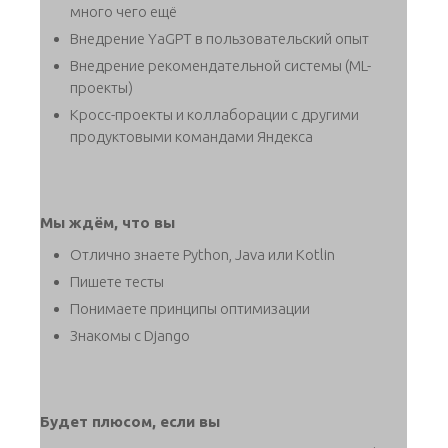
много чего ещё
Внедрение YaGPT в пользовательский опыт
Внедрение рекомендательной системы (ML-
проекты)
Кросс-проекты и коллаборации с другими
продуктовыми командами Яндекса
Мы ждём, что вы
Отлично знаете Python, Java или Kotlin
Пишете тесты
Понимаете принципы оптимизации
Знакомы с Django
Будет плюсом, если вы