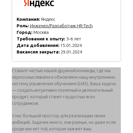
Компания:
Яндекс
Роль:
Инженер/Разработчик HR-Tech
Город:
Москва
Требования к опыту:
3–6 лет
Дата добавления:
15.01.2024
Вакансия закрыта:
29.01.2024
Станьте частью нашей дружной команды, где мы
переосмысливаем и обновляем нашу внутреннюю
систему управления обучением (LMS). Ваша задача
— создать интуитивно понятный и увлекательный
продукт, который станет гордостью всех
сотрудников.
У нас большой простор для реализации своих
амбиций. Задачек много, они разные, но даже если
среди них нет той, которая зажжёт ваш